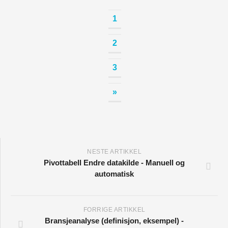
1
2
3
»
NESTE ARTIKKEL
Pivottabell Endre datakilde - Manuell og
automatisk
FORRIGE ARTIKKEL
Bransjeanalyse (definisjon, eksempel) -