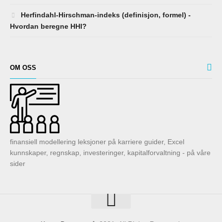
Herfindahl-Hirschman-indeks (definisjon, formel) -
Hvordan beregne HHI?
OM OSS
finansiell modellering leksjoner på karriere guider, Excel
kunnskaper, regnskap, investeringer, kapitalforvaltning - på våre
sider
Know-Base.net
� 2021. All Rights Reserved.