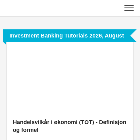
Skip
to
content
Hoved
Investment Banking Tutorials 2026, August
Regnskapsopplæring
Opplæring i kapitalforvaltning
Excel, VBA og Power BI
Investment Banking Tutorials
Topp bøker
Finans karriereveiledninger
Handelsvilkår i økonomi (TOT) - Definisjon
og formel
Ressurser for økonomisertifisering