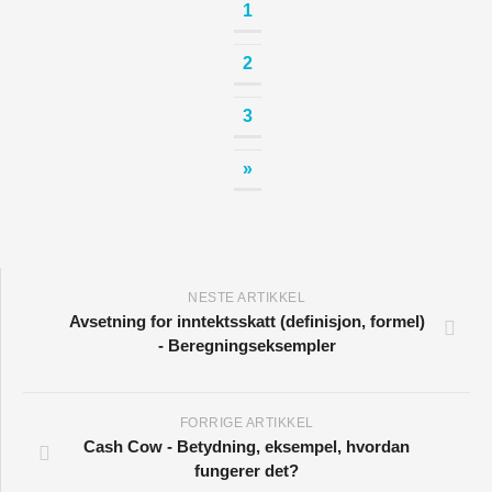
1
2
3
»
NESTE ARTIKKEL
Avsetning for inntektsskatt (definisjon, formel)
- Beregningseksempler
FORRIGE ARTIKKEL
Cash Cow - Betydning, eksempel, hvordan
fungerer det?