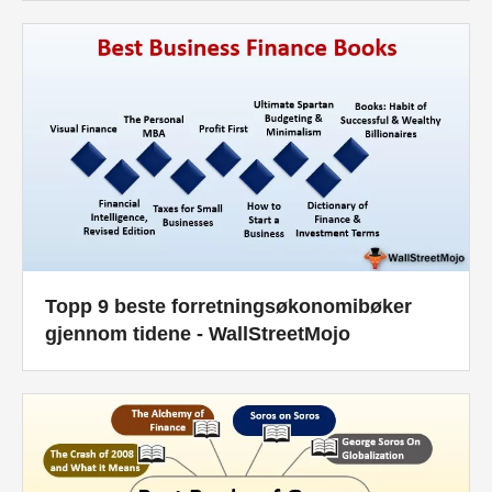
Økonomiske modelleringsveiledninger
Fullstendig format
Risikostyringsveiledninger
Topp 9 beste forretningsøkonomibøker
gjennom tidene - WallStreetMojo