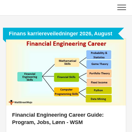
Skip
to
content
Hoved
Finans karriereveiledninger 2026, August
Regnskapsopplæring
Opplæring i kapitalforvaltning
Excel, VBA og Power BI
Investment Banking Tutorials
Topp bøker
Finans karriereveiledninger
Financial Engineering Career Guide:
Program, Jobs, Lønn - WSM
Ressurser for økonomisertifisering