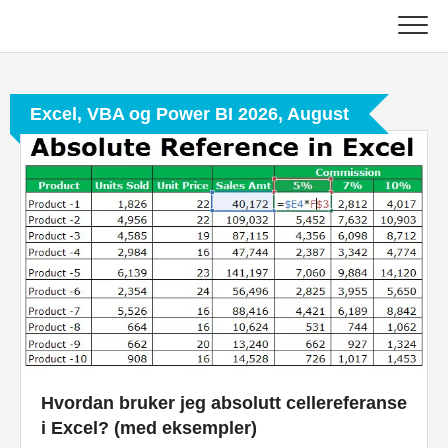
Skip
to
content
Hoved
Excel, VBA og Power BI 2026, August
Regnskapsopplæring
Opplæring i kapitalforvaltning
Excel, VBA og Power BI
Investment Banking Tutorials
Topp bøker
Finans karriereveiledninger
Hvordan bruker jeg absolutt cellereferanse
Ressurser for økonomisertifisering
i Excel? (med eksempler)