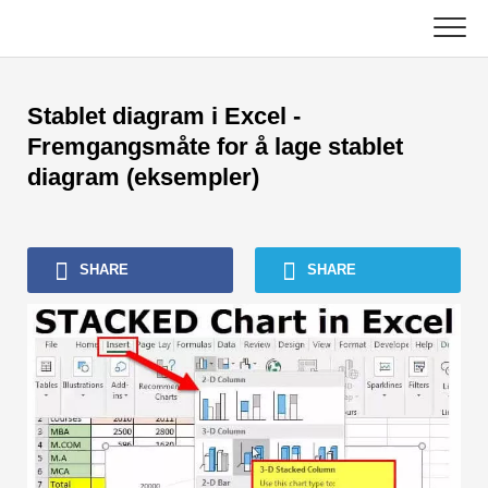
Skip
to
content
Hoved
Stablet diagram i Excel -
Regnskapsopplæring
Fremgangsmåte for å lage stablet
diagram (eksempler)
Opplæring i kapitalforvaltning
Excel, VBA og Power BI
SHARE
SHARE
Investment Banking Tutorials
Topp bøker
Finans karriereveiledninger
Ressurser for økonomisertifisering