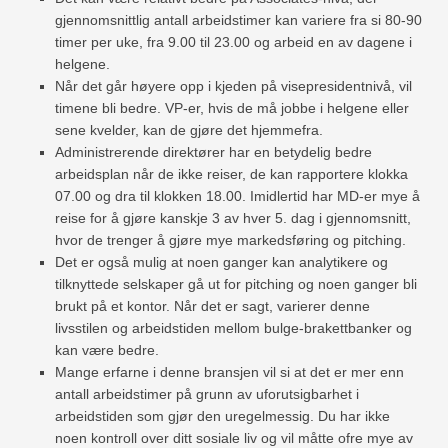
gjennomsnittlig antall arbeidstimer kan variere fra si 80-90
timer per uke, fra 9.00 til 23.00 og arbeid en av dagene i
helgene.
Når det går høyere opp i kjeden på visepresidentnivå, vil
timene bli bedre. VP-er, hvis de må jobbe i helgene eller
sene kvelder, kan de gjøre det hjemmefra.
Administrerende direktører har en betydelig bedre
arbeidsplan når de ikke reiser, de kan rapportere klokka
07.00 og dra til klokken 18.00. Imidlertid har MD-er mye å
reise for å gjøre kanskje 3 av hver 5. dag i gjennomsnitt,
hvor de trenger å gjøre mye markedsføring og pitching.
Det er også mulig at noen ganger kan analytikere og
tilknyttede selskaper gå ut for pitching og noen ganger bli
brukt på et kontor. Når det er sagt, varierer denne
livsstilen og arbeidstiden mellom bulge-brakettbanker og
kan være bedre.
Mange erfarne i denne bransjen vil si at det er mer enn
antall arbeidstimer på grunn av uforutsigbarhet i
arbeidstiden som gjør den uregelmessig. Du har ikke
noen kontroll over ditt sosiale liv og vil måtte ofre mye av