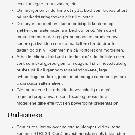
excel, å legge frem avtalen, etc.
Om morgenen vil du finne et nytt arbeid som kreves utført
på markedsføringsboken eller live-avtale.
De høyere oppdriftene kommer tidlig til kontoret og
sjekker den siste nattens arbeid du forlot. Men du vil
motta kommentarer og gjennomgang av arbeidet mye
senere på kvelden som du må fullføre før du drar for
dagen og din VP kommer inn på kontoret om morgenen.
Arbeidet blir hektisk først etter lunsj når du får listen over
verk som skal gjøres gjennom dagen. Tid vil hovedsakelig
brukes på å gå gjennom tonehåndbøkene, lage
avhandlingsmodeller, jobbe med mange sammenlignbare
transaksjonsalternativer.
Gjennom dette blir arbeidet hovedsakelig gjort på
regnearkprogramvare som Excel og presentere
modellene dine effektivt i en powerpoint-presentasjon.
Understreke
Som et resultat av ovennevnte to ulemper vi diskuterte
kommer STRESS. Også, investeringsbankfolk takler store