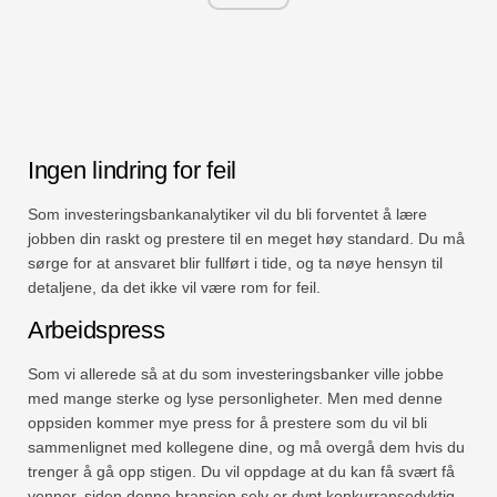
Ingen lindring for feil
Som investeringsbankanalytiker vil du bli forventet å lære
jobben din raskt og prestere til en meget høy standard. Du må
sørge for at ansvaret blir fullført i tide, og ta nøye hensyn til
detaljene, da det ikke vil være rom for feil.
Arbeidspress
Som vi allerede så at du som investeringsbanker ville jobbe
med mange sterke og lyse personligheter. Men med denne
oppsiden kommer mye press for å prestere som du vil bli
sammenlignet med kollegene dine, og må overgå dem hvis du
trenger å gå opp stigen. Du vil oppdage at du kan få svært få
venner, siden denne bransjen selv er dypt konkurransedyktig