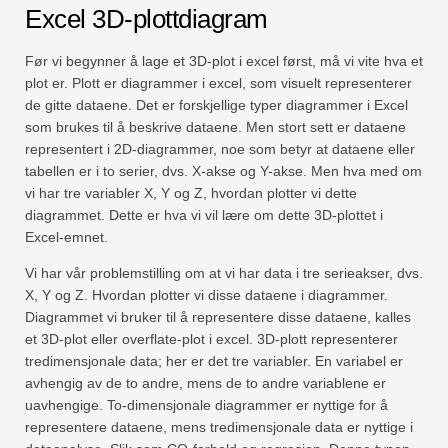
Excel 3D-plottdiagram
Før vi begynner å lage et 3D-plot i excel først, må vi vite hva et
plot er. Plott er diagrammer i excel, som visuelt representerer
de gitte dataene. Det er forskjellige typer diagrammer i Excel
som brukes til å beskrive dataene. Men stort sett er dataene
representert i 2D-diagrammer, noe som betyr at dataene eller
tabellen er i to serier, dvs. X-akse og Y-akse. Men hva med om
vi har tre variabler X, Y og Z, hvordan plotter vi dette
diagrammet. Dette er hva vi vil lære om dette 3D-plottet i
Excel-emnet.
Vi har vår problemstilling om at vi har data i tre serieakser, dvs.
X, Y og Z. Hvordan plotter vi disse dataene i diagrammer.
Diagrammet vi bruker til å representere disse dataene, kalles
et 3D-plot eller overflate-plot i excel. 3D-plott representerer
tredimensjonale data; her er det tre variabler. En variabel er
avhengig av de to andre, mens de to andre variablene er
uavhengige. To-dimensjonale diagrammer er nyttige for å
representere dataene, mens tredimensjonale data er nyttige i