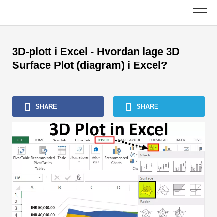
Skip
to
content
Hoved
3D-plott i Excel - Hvordan lage 3D
Regnskapsopplæring
Surface Plot (diagram) i Excel?
Opplæring i kapitalforvaltning
SHARE
SHARE
Excel, VBA og Power BI
Investment Banking Tutorials
Topp bøker
Finans karriereveiledninger
Ressurser for økonomisertifisering