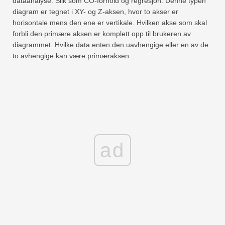
dataanalyse. Slik som CO-forhold og regresjon. Denne typen
diagram er tegnet i XY- og Z-aksen, hvor to akser er
horisontale mens den ene er vertikale. Hvilken akse som skal
forbli den primære aksen er komplett opp til brukeren av
diagrammet. Hvilke data enten den uavhengige eller en av de
to avhengige kan være primæraksen.
ad