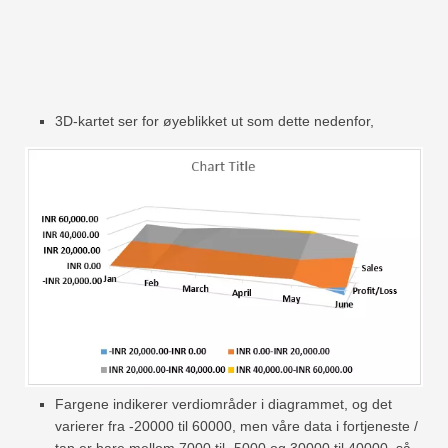
3D-kartet ser for øyeblikket ut som dette nedenfor,
Fargene indikerer verdiområder i diagrammet, og det
varierer fra -20000 til 60000, men våre data i fortjeneste /
tap er bare mellom 7000 til -5000 og 30000 til 40000, så