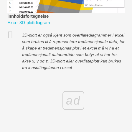
Økonomiske modelleringsveiledninger
Innholdsfortegnelse
Fullstendig format
Excel 3D-plottdiagram
Risikostyringsveiledninger
3D-plott er også kjent som overflatediagrammer i excel
som brukes til å representere tredimensjonale data, for
å skape et tredimensjonalt plot i et excel må vi ha et
tredimensjonalt dataområde som betyr at vi har tre-
akse x, y og z, 3D-plott eller overflateplott kan brukes
fra innsettingsfanen i excel.
ad