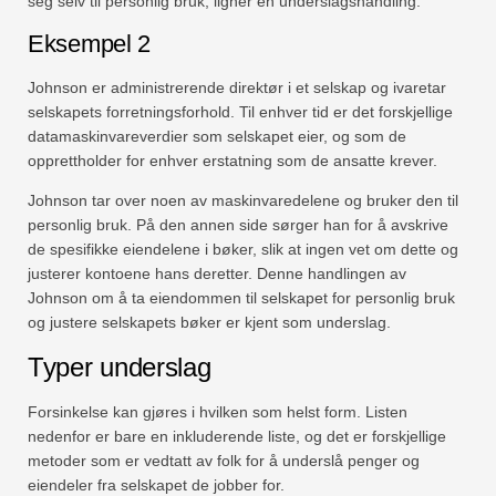
seg selv til personlig bruk, ligner en underslagshandling.
Eksempel 2
Johnson er administrerende direktør i et selskap og ivaretar
selskapets forretningsforhold. Til enhver tid er det forskjellige
datamaskinvareverdier som selskapet eier, og som de
opprettholder for enhver erstatning som de ansatte krever.
Johnson tar over noen av maskinvaredelene og bruker den til
personlig bruk. På den annen side sørger han for å avskrive
de spesifikke eiendelene i bøker, slik at ingen vet om dette og
justerer kontoene hans deretter. Denne handlingen av
Johnson om å ta eiendommen til selskapet for personlig bruk
og justere selskapets bøker er kjent som underslag.
Typer underslag
Forsinkelse kan gjøres i hvilken som helst form. Listen
nedenfor er bare en inkluderende liste, og det er forskjellige
metoder som er vedtatt av folk for å underslå penger og
eiendeler fra selskapet de jobber for.