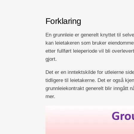
Forklaring
En grunnleie er generelt knyttet til sel
kan leietakeren som bruker eiendommen 
etter fullført leieperiode vil bli overlev
gjort.
Det er en inntektskilde for utleierne si
tidligere til leietakerne. Det er også kje
grunnleiekontrakt generelt blir inngått n
mer.