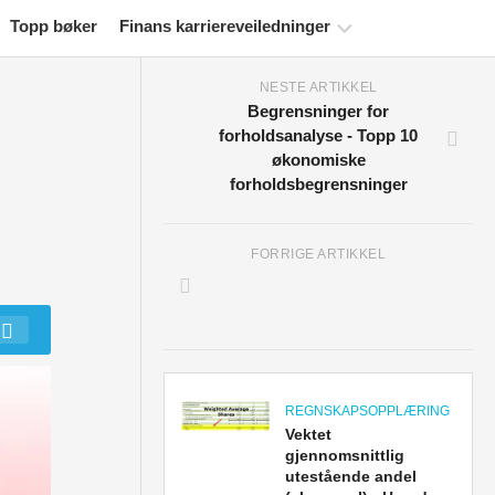
Topp bøker
Finans karriereveiledninger
NESTE ARTIKKEL
Ressurser
Begrensninger for
for
forholdsanalyse - Topp 10
økonomisertifisering
økonomiske
forholdsbegrensninger
Økonomiske
modelleringsveiledninger
Fullstendig
FORRIGE ARTIKKEL
format
Risikostyringsveiledninger
REGNSKAPSOPPLÆRING
Vektet
gjennomsnittlig
utestående andel