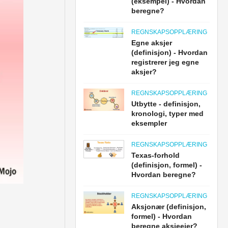
(eksempel) - Hvordan
beregne?
REGNSKAPSOPPLÆRING
Egne aksjer
(definisjon) - Hvordan
registrerer jeg egne
aksjer?
REGNSKAPSOPPLÆRING
Utbytte - definisjon,
kronologi, typer med
eksempler
REGNSKAPSOPPLÆRING
Texas-forhold
(definisjon, formel) -
Hvordan beregne?
REGNSKAPSOPPLÆRING
Aksjonær (definisjon,
formel) - Hvordan
beregne aksjeeier?