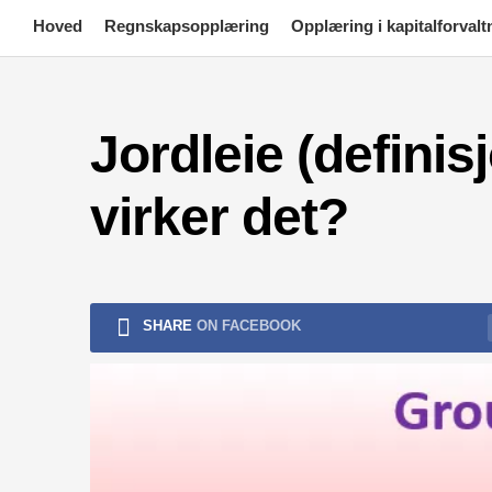
Skip
Hoved
Regnskapsopplæring
Opplæring i kapitalforvalt
to
content
Jordleie (definis
virker det?
SHARE
ON FACEBOOK