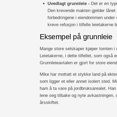
Uvedlagt grunnleie -
Det er en typ
Den krevende makten gjelder lånet s
forbedringene i eiendommen under o
kreve refusjon i tilfelle leietakerne b
Eksempel på grunnleie
Mange store selskaper kjøper tomten i n
Leietakerne, i dette tilfellet, som også 
Grunnleieavtalen er gjort for store eien
Mike har mottatt et stykke land på ektes
som ligger et eller annet isolert sted. M
ham å ta vare på jordbruksarealet. Han h
lene seg tilbake og nyte avkastningen, o
årsskiftet.