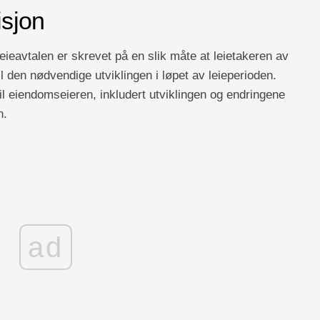
isjon
leieavtalen er skrevet på en slik måte at leietakeren av
ll den nødvendige utviklingen i løpet av leieperioden.
il eiendomseieren, inkludert utviklingen og endringene
n.
ad