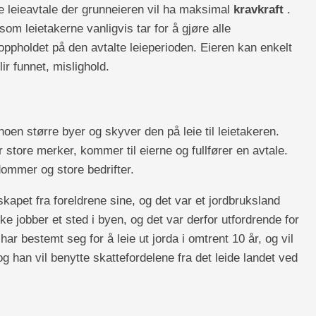
e leieavtale der grunneieren vil ha maksimal
kravkraft
.
om leietakerne vanligvis tar for å gjøre alle
ppholdet på den avtalte leieperioden. Eieren kan enkelt
lir funnet, mislighold.
oen større byer og skyver den på leie til leietakeren.
er store merker, kommer til eierne og fullfører en avtale.
dommer og store bedrifter.
kapet fra foreldrene sine, og det var et jordbruksland
ike jobber et sted i byen, og det var derfor utfordrende for
ar bestemt seg for å leie ut jorda i omtrent 10 år, og vil
g han vil benytte skattefordelene fra det leide landet ved