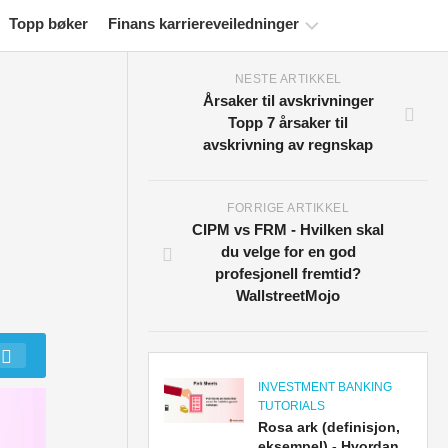
Topp bøker
Finans karriereveiledninger
NESTE ARTIKKEL
Ressurser
Årsaker til avskrivninger
for
Topp 7 årsaker til
økonomisertifisering
avskrivning av regnskap
Økonomiske
modelleringsveiledninger
FORRIGE ARTIKKEL
Fullstendig
CIPM vs FRM - Hvilken skal
format
du velge for en god
profesjonell fremtid?
Risikostyringsveiledninger
WallstreetMojo
INVESTMENT BANKING
TUTORIALS
Rosa ark (definisjon,
eksempel) - Hvordan