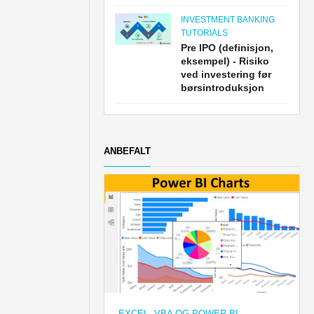
INVESTMENT BANKING
TUTORIALS
Pre IPO (definisjon,
eksempel) - Risiko
ved investering før
børsintroduksjon
ANBEFALT
EXCEL, VBA OG POWER BI