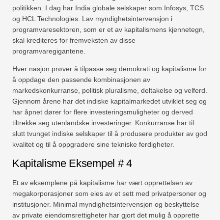
politikken. I dag har India globale selskaper som Infosys, TCS
og HCL Technologies. Lav myndighetsintervensjon i
programvaresektoren, som er et av kapitalismens kjennetegn,
skal krediteres for fremveksten av disse
programvaregigantene.
Hver nasjon prøver å tilpasse seg demokrati og kapitalisme for
å oppdage den passende kombinasjonen av
markedskonkurranse, politisk pluralisme, deltakelse og velferd.
Gjennom årene har det indiske kapitalmarkedet utviklet seg og
har åpnet dører for flere investeringsmuligheter og derved
tiltrekke seg utenlandske investeringer. Konkurranse har til
slutt tvunget indiske selskaper til å produsere produkter av god
kvalitet og til å oppgradere sine tekniske ferdigheter.
Kapitalisme Eksempel # 4
Et av eksemplene på kapitalisme har vært opprettelsen av
megakorporasjoner som eies av et sett med privatpersoner og
institusjoner. Minimal myndighetsintervensjon og beskyttelse
av private eiendomsrettigheter har gjort det mulig å opprette