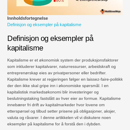
Økonomiske modelleringsveiledninger
Fullstendig format
Innholdsfortegnelse
Definisjon og eksempler på kapitalisme
Risikostyringsveiledninger
Definisjon og eksempler på
kapitalisme
Kapitalisme er et økonomisk system der produksjonsfaktorer
som inkluderer kapitalvarer, naturressurser, arbeidskraft og
entreprenørskap eies av privatpersoner eller bedrifter.
Kapitalisme krever at regjeringen følger en laissez-faire-politikk
der den ikke skal gripe inn i økonomiske spørsmål. I en
kapitalistisk markedsøkonomi blir investeringer og
beslutningstaking fastslått av hver eier av formue. Kapitalisme
innebærer fri drift av kapitalmarkeder hvor lovene om
etterspørsel og tilbud setter prisene på obligasjoner, aksjer,
valuta og råvarer. I denne artikkelen vil vi diskutere noen
eksempler på kapitalisme for å forstå den i dybden.