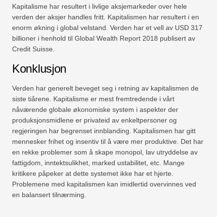
Kapitalisme har resultert i livlige aksjemarkeder over hele
verden der aksjer handles fritt. Kapitalismen har resultert i en
enorm økning i global velstand. Verden har et vell av USD 317
billioner i henhold til Global Wealth Report 2018 publisert av
Credit Suisse.
Konklusjon
Verden har generelt beveget seg i retning av kapitalismen de
siste tiårene. Kapitalisme er mest fremtredende i vårt
nåværende globale økonomiske system i aspekter der
produksjonsmidlene er privateid av enkeltpersoner og
regjeringen har begrenset innblanding. Kapitalismen har gitt
mennesker frihet og insentiv til å være mer produktive. Det har
en rekke problemer som å skape monopol, lav utryddelse av
fattigdom, inntektsulikhet, marked ustabilitet, etc. Mange
kritikere påpeker at dette systemet ikke har et hjerte.
Problemene med kapitalismen kan imidlertid overvinnes ved
en balansert tilnærming.