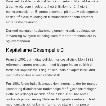
Bank selv brakte inn digital bank i motsetning til en eldre måte
å banke på, som involverte å gå til filialen for å få gjort
banktransaksjoner. Et annet eksempel på kreativ ødeleggelse
er den trådløse teknologien til mobiltelefoner som erstatter
eldre fastnetteknologi.
Dermed muliggjør kapitalisme gjennom kreativ ødeleggelse
innvarsling av nyere teknologi som forbedrer menneskers liv
og levestandard.
Kapitalisme Eksempel # 3
Fram til 1991 var Indias politikk mer sosialistisk. Men 1991-
reformene startet prosessen med å vippe Indias politikk til
fordel for kapitalisme. I dag er ikke India et kapitalistisk land,
men dets politikk er mer kapitalistisk.
Før 1991 fulgte India lisensgodkjenningens raj der for mange
lisenser og tillatelser var nødvendige for å gjøre forretninger.
Dette ble ledsaget av røde bånd. Siden 1991 har antall
nødvendige lisenser og tillatelser blitt gradvis redusert i tråd
med kapitalistisk tenkning. Tariffer og statlig inngripen er