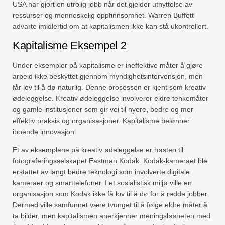
USA har gjort en utrolig jobb når det gjelder utnyttelse av
ressurser og menneskelig oppfinnsomhet. Warren Buffett
advarte imidlertid om at kapitalismen ikke kan stå ukontrollert.
Kapitalisme Eksempel 2
Under eksempler på kapitalisme er ineffektive måter å gjøre
arbeid ikke beskyttet gjennom myndighetsintervensjon, men
får lov til å dø naturlig. Denne prosessen er kjent som kreativ
ødeleggelse. Kreativ ødeleggelse involverer eldre tenkemåter
og gamle institusjoner som gir vei til nyere, bedre og mer
effektiv praksis og organisasjoner. Kapitalisme belønner
iboende innovasjon.
Et av eksemplene på kreativ ødeleggelse er høsten til
fotograferingsselskapet Eastman Kodak. Kodak-kameraet ble
erstattet av langt bedre teknologi som involverte digitale
kameraer og smarttelefoner. I et sosialistisk miljø ville en
organisasjon som Kodak ikke få lov til å dø for å redde jobber.
Dermed ville samfunnet være tvunget til å følge eldre måter å
ta bilder, men kapitalismen anerkjenner meningsløsheten med