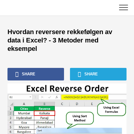
Skip
to
content
Hoved
Hvordan reversere rekkefølgen av
Regnskapsopplæring
data i Excel? - 3 Metoder med
eksempel
Opplæring i kapitalforvaltning
Excel, VBA og Power BI
SHARE
SHARE
Investment Banking Tutorials
Topp bøker
Finans karriereveiledninger
Ressurser for økonomisertifisering