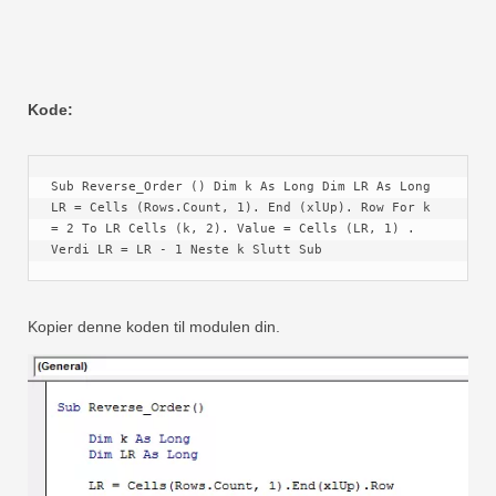
Kode:
Sub Reverse_Order () Dim k As Long Dim LR As Long 
LR = Cells (Rows.Count, 1). End (xlUp). Row For k 
= 2 To LR Cells (k, 2). Value = Cells (LR, 1) . 
Verdi LR = LR - 1 Neste k Slutt Sub
Kopier denne koden til modulen din.