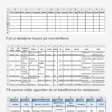
Fyll ut detaljene basert på overskriftene.
På samme måte oppretter du et tabellformat for databasen.