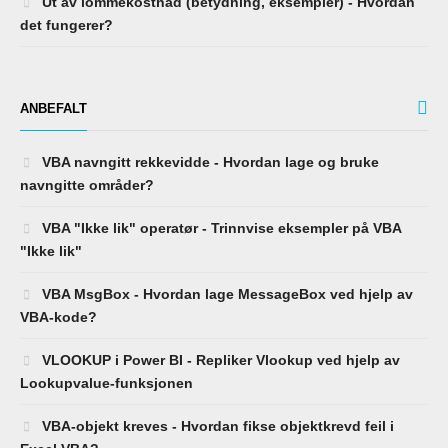
Ut av lommekostnad (betydning, eksempler) - Hvordan
det fungerer?
ANBEFALT
VBA navngitt rekkevidde - Hvordan lage og bruke
navngitte områder?
VBA "Ikke lik" operatør - Trinnvise eksempler på VBA
"Ikke lik"
VBA MsgBox - Hvordan lage MessageBox ved hjelp av
VBA-kode?
VLOOKUP i Power BI - Repliker Vlookup ved hjelp av
Lookupvalue-funksjonen
VBA-objekt kreves - Hvordan fikse objektkrevd feil i