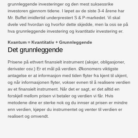
grunnleggende investeringer og den mest suksessrike
investoren gjennom tidene. I løpet av de siste 3-4 årene har
Mr. Buffet imidlertid underprestert S & P-markedet. Vi skal
dvele ved hvordan og hvorfor dette skjedde, men la oss se på
hva grunnleggende investering og kvantitativ investering er.
Kvantum = Kvantitativ + Grunnleggende
Det grunnleggende
Prisene på ethvert finansielt instrument (aksjer, obligasjoner,
derivater osv.) Er et mål på verdien. Økonomers viktigste
antagelse er at informasjon med tiden flyter fra kjent til ukjent,
og når informasjonen flyter, vokser evnen til å realisere verdien
av et finansielt instrument. Når det er sagt, er det alltid en
forskjell mellom prisen vi betaler og verdien vi får. Hvis
metodene dine er sterke nok og du innser at prisen er mindre
enn verdien, kjøper du instrumentet og venter til verdien er
realisert og omvendt.