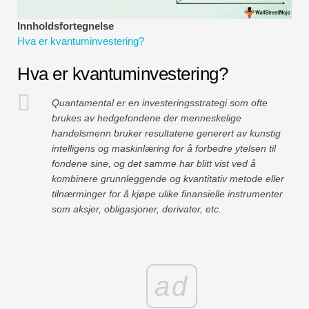
Økonomiske modelleringsveiledninger
Innholdsfortegnelse
Hva er kvantuminvestering?
Fullstendig format
Hva er kvantuminvestering?
Risikostyringsveiledninger
Quantamental er en investeringsstrategi som ofte
brukes av hedgefondene der menneskelige
handelsmenn bruker resultatene generert av kunstig
intelligens og maskinlæring for å forbedre ytelsen til
fondene sine, og det samme har blitt vist ved å
kombinere grunnleggende og kvantitativ metode eller
tilnærminger for å kjøpe ulike finansielle instrumenter
som aksjer, obligasjoner, derivater, etc.
ad