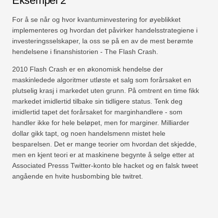
Eksempel 2
For å se når og hvor kvantuminvestering for øyeblikket
implementeres og hvordan det påvirker handelsstrategiene i
investeringsselskaper, la oss se på en av de mest berømte
hendelsene i finanshistorien - The Flash Crash.
2010 Flash Crash er en økonomisk hendelse der
maskinledede algoritmer utløste et salg som forårsaket en
plutselig krasj i markedet uten grunn. På omtrent en time fikk
markedet imidlertid tilbake sin tidligere status. Tenk deg
imidlertid tapet det forårsaket for marginhandlere - som
handler ikke for hele beløpet, men for marginer. Milliarder
dollar gikk tapt, og noen handelsmenn mistet hele
besparelsen. Det er mange teorier om hvordan det skjedde,
men en kjent teori er at maskinene begynte å selge etter at
Associated Presss Twitter-konto ble hacket og en falsk tweet
angående en hvite husbombing ble twitret.