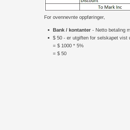
For ovennevnte oppføringer,
Bank / kontanter
- Netto betaling m
$ 50 - er utgiften for selskapet vis
= $ 1000 * 5%
= $ 50