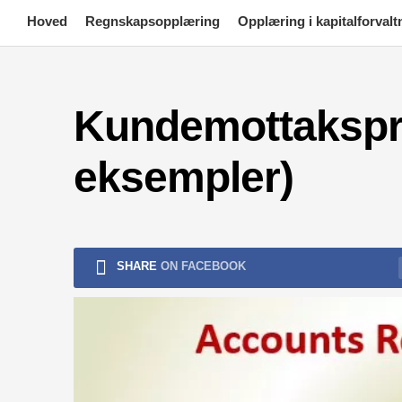
Skip
Hoved
Regnskapsopplæring
Opplæring i kapitalforvalt
to
content
Kundemottakspro
eksempler)
SHARE
ON FACEBOOK