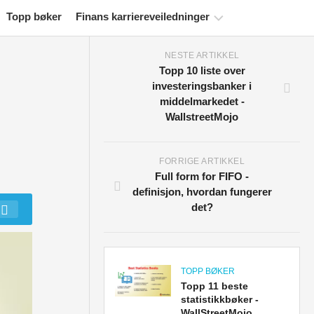
Topp bøker
Finans karriereveiledninger
NESTE ARTIKKEL
Ressurser
Topp 10 liste over
for
investeringsbanker i
økonomisertifisering
middelmarkedet -
WallstreetMojo
Økonomiske
modelleringsveiledninger
Fullstendig
FORRIGE ARTIKKEL
format
Full form for FIFO -
definisjon, hvordan fungerer
Risikostyringsveiledninger
det?
TOPP BØKER
Topp 11 beste
statistikkbøker -
WallStreetMojo