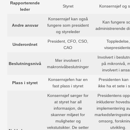
Rapporterende
Styret
Konsernsjef og s
leder
Konsernsjef kan også
Kan fungere s
Andre ansvar
fungere som president
administrerende di
og styreleder
President, CFO, CSO,
Toppledelse,
Underordnet
CAO
visepresident
Involvert i beslut
Mer involvert i
Beslutningsnivå
på mikronivå, 
makronivåbeslutninger
involvert i ansa
Konsernsjefen har en
Presidenten kan 
Plass i styret
fast plass i styret
ikke ha et sete i s
Konsernsjef sørger for
Presidentens op
at styret har all
inkluderer hoveds
informasjon, de
implementering av
skanner miljøet for
markedsføringsstra
muligheter og
omsorg, forsknin
vekstutsikter. De setter
utvikling.