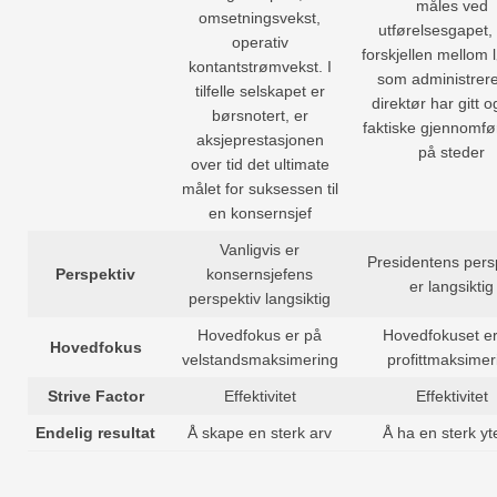
måles ved
omsetningsvekst,
utførelsesgapet,
operativ
forskjellen mellom 
kontantstrømvekst. I
som administrer
tilfelle selskapet er
direktør har gitt 
børsnotert, er
faktiske gjennomfø
aksjeprestasjonen
på steder
over tid det ultimate
målet for suksessen til
en konsernsjef
Vanligvis er
Presidentens pers
Perspektiv
konsernsjefens
er langsiktig
perspektiv langsiktig
Hovedfokus er på
Hovedfokuset e
Hovedfokus
velstandsmaksimering
profittmaksimer
Strive Factor
Effektivitet
Effektivitet
Endelig resultat
Å skape en sterk arv
Å ha en sterk yt