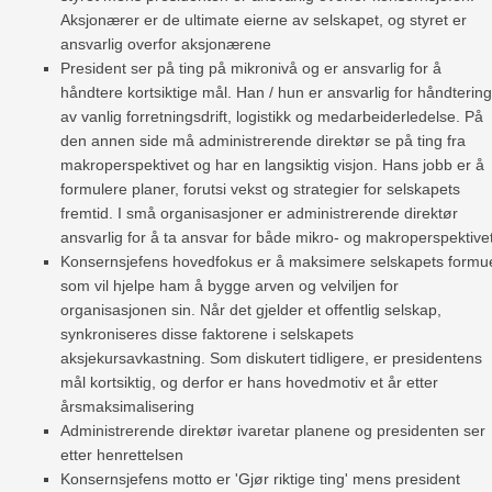
Aksjonærer er de ultimate eierne av selskapet, og styret er
ansvarlig overfor aksjonærene
President ser på ting på mikronivå og er ansvarlig for å
håndtere kortsiktige mål. Han / hun er ansvarlig for håndtering
av vanlig forretningsdrift, logistikk og medarbeiderledelse. På
den annen side må administrerende direktør se på ting fra
makroperspektivet og har en langsiktig visjon. Hans jobb er å
formulere planer, forutsi vekst og strategier for selskapets
fremtid. I små organisasjoner er administrerende direktør
ansvarlig for å ta ansvar for både mikro- og makroperspektive
Konsernsjefens hovedfokus er å maksimere selskapets formu
som vil hjelpe ham å bygge arven og velviljen for
organisasjonen sin. Når det gjelder et offentlig selskap,
synkroniseres disse faktorene i selskapets
aksjekursavkastning. Som diskutert tidligere, er presidentens
mål kortsiktig, og derfor er hans hovedmotiv et år etter
årsmaksimalisering
Administrerende direktør ivaretar planene og presidenten ser
etter henrettelsen
Konsernsjefens motto er 'Gjør riktige ting' mens president