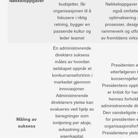
Nøkkeloppgaver
budsjetter, får
Nøkkeloppgaver
organisasjonen til å
også omfatt
fokusere i riktig
optimalisering 
retning, bygger en
prosesser, desig
passende kultur og
rammeverk og utf
leder teamet
av fremtidens virk
En administrerende
direktørs suksess
måles av hvordan
Presidenten e
selskapet oppnår et
etterfølgeren t
konkurransefortrinn i
konsernsjefen
markedet gjennom
Presidentens opp
innovasjoner.
er kritisk for ha
Administrerende
hennes forhold 
direktørers ytelse kan
administrerende di
evalueres ved hjelp av
Den vanskeligste 
beregninger som
Måling av
for presidenten e
inntjening per aksje,
suksess
organisasjonsfor
avkastning på
Presidentens ytel
egenkapital,