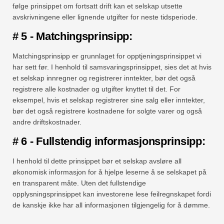
følge prinsippet om fortsatt drift kan et selskap utsette
avskrivningene eller lignende utgifter for neste tidsperiode.
# 5 - Matchingsprinsipp:
Matchingsprinsipp er grunnlaget for opptjeningsprinsippet vi
har sett før. I henhold til samsvaringsprinsippet, sies det at hvis
et selskap innregner og registrerer inntekter, bør det også
registrere alle kostnader og utgifter knyttet til det. For
eksempel, hvis et selskap registrerer sine salg eller inntekter,
bør det også registrere kostnadene for solgte varer og også
andre driftskostnader.
# 6 - Fullstendig informasjonsprinsipp:
I henhold til dette prinsippet bør et selskap avsløre all
økonomisk informasjon for å hjelpe leserne å se selskapet på
en transparent måte. Uten det fullstendige
opplysningsprinsippet kan investorene lese feilregnskapet fordi
de kanskje ikke har all informasjonen tilgjengelig for å dømme.