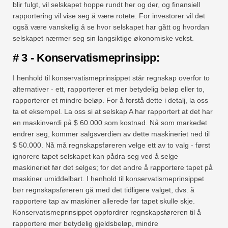
blir fulgt, vil selskapet hoppe rundt her og der, og finansiell
rapportering vil vise seg å være rotete. For investorer vil det
også være vanskelig å se hvor selskapet har gått og hvordan
selskapet nærmer seg sin langsiktige økonomiske vekst.
# 3 - Konservatismeprinsipp:
I henhold til konservatismeprinsippet står regnskap overfor to
alternativer - ett, rapporterer et mer betydelig beløp eller to,
rapporterer et mindre beløp. For å forstå dette i detalj, la oss
ta et eksempel. La oss si at selskap A har rapportert at det har
en maskinverdi på $ 60.000 som kostnad. Nå som markedet
endrer seg, kommer salgsverdien av dette maskineriet ned til
$ 50.000. Nå må regnskapsføreren velge ett av to valg - først
ignorere tapet selskapet kan pådra seg ved å selge
maskineriet før det selges; for det andre å rapportere tapet på
maskiner umiddelbart. I henhold til konservatismeprinsippet
bør regnskapsføreren gå med det tidligere valget, dvs. å
rapportere tap av maskiner allerede før tapet skulle skje.
Konservatismeprinsippet oppfordrer regnskapsføreren til å
rapportere mer betydelig gjeldsbeløp, mindre