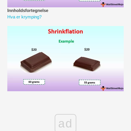
Økonomiske modelleringsveiledninger
Innholdsfortegnelse
Hva er krymping?
Fullstendig format
Risikostyringsveiledninger
ad