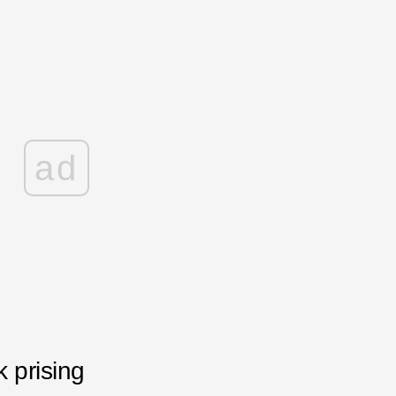
ad
k prising