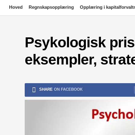
Skip
Hoved
Regnskapsopplæring
Opplæring i kapitalforvalt
to
content
Psykologisk pris 
eksempler, strat
SHARE
ON FACEBOOK