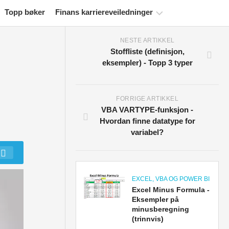
Topp bøker
Finans karriereveiledninger
NESTE ARTIKKEL
Ressurser
Stoffliste (definisjon,
for
eksempler) - Topp 3 typer
økonomisertifisering
Økonomiske
modelleringsveiledninger
FORRIGE ARTIKKEL
VBA VARTYPE-funksjon -
Fullstendig
Hvordan finne datatype for
format
variabel?
Risikostyringsveiledninger
EXCEL, VBA OG POWER BI
Excel Minus Formula -
Eksempler på
minusberegning
(trinnvis)