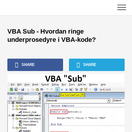
Skip
to
content
Hoved
VBA Sub - Hvordan ringe
Regnskapsopplæring
underprosedyre i VBA-kode?
Opplæring i kapitalforvaltning
SHARE
SHARE
Excel, VBA og Power BI
Investment Banking Tutorials
Topp bøker
Finans karriereveiledninger
Ressurser for økonomisertifisering