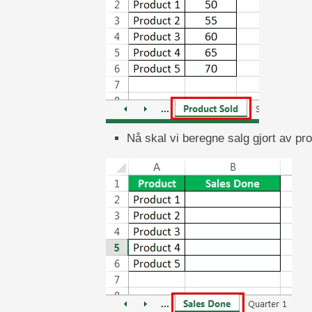
Nå skal vi beregne salg gjort av prod