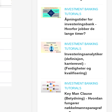
INVESTMENT BANKING
TUTORIALS
Åpningstider for
investeringsbank -
Hvorfor jobber de
lange timer?
INVESTMENT BANKING
TUTORIALS
Investeringsanalytiker
(definisjon,
karrierevei) -
(Ferdigheter og
kvalifisering)
INVESTMENT BANKING
TUTORIALS
Key Man Clause
(Betydning) - Hvordan
fungerer
nøkkelmannsparagraf