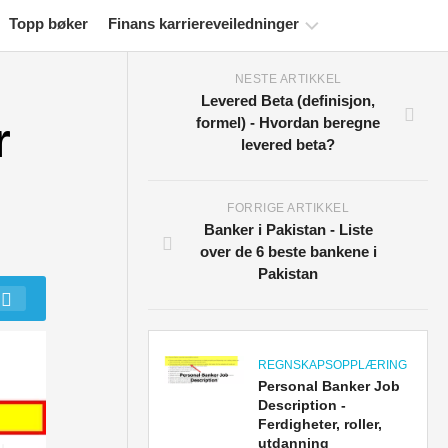
Topp bøker
Finans karriereveiledninger
NESTE ARTIKKEL
Ressurser
Levered Beta (definisjon,
for
r
formel) - Hvordan beregne
økonomisertifisering
levered beta?
Økonomiske
modelleringsveiledninger
FORRIGE ARTIKKEL
Fullstendig
Banker i Pakistan - Liste
format
over de 6 beste bankene i
Pakistan
Risikostyringsveiledninger
REGNSKAPSOPPLÆRING
Personal Banker Job
Description -
Ferdigheter, roller,
utdanning