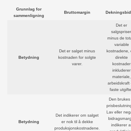
Grunnlag for
Bruttomargin
Dekningsbid
sammenligning
Det er
salgsprise
minus de tot
variable
Det er salget minus
kostnadene, 
Betydning
kostnaden for solgte
direkte
varer.
kostnader
inkluderer
materiale,
arbeidskraft
faste utgifte
Den brukes t
prisbeslutnin
Lav eller neg
Det indikerer om salget
bidragsmarg
Betydning
er nok til å dekke
indikerer a
produksjonskostnadene.