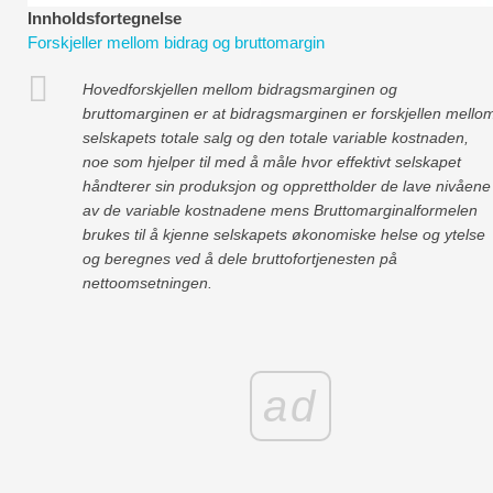
Økonomiske modelleringsveiledninger
Innholdsfortegnelse
Forskjeller mellom bidrag og bruttomargin
Fullstendig format
Hovedforskjellen mellom bidragsmarginen og
bruttomarginen er at bidragsmarginen er forskjellen mello
Risikostyringsveiledninger
selskapets totale salg og den totale variable kostnaden,
noe som hjelper til med å måle hvor effektivt selskapet
håndterer sin produksjon og opprettholder de lave nivåene
av de variable kostnadene mens Bruttomarginalformelen
brukes til å kjenne selskapets økonomiske helse og ytelse
og beregnes ved å dele bruttofortjenesten på
nettoomsetningen.
ad