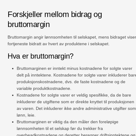
Forskjeller mellom bidrag og
bruttomargin
Bruttomargin angir lønnsomheten til selskapet, mens bidraget vise
fortjeneste bidratt av hvert av produktene i selskapet.
Hva er bruttomargin?
Bruttomarginen er inntekt minus kostnadene for solgte varer
delt på inntektene. Kostnadene for solgte varer inkluderer bar
produksjonskostnadene, dvs. de faste kostnadene og de
variable produktkostnadene.
Kostnadene for solgte varer er veldig spesifikke, da de bare
inkluderer de utgiftene som er direkte knyttet til produksjonen
av varen. Det inkluderer ikke andre administrative utgifter som
lønn, leie.
Bruttomarginen er viktig da den måler den foreløpige
lønnsomheten til et selskap før du trekker fra
overheadkostnadene og deretter beregner driftsinntektene og