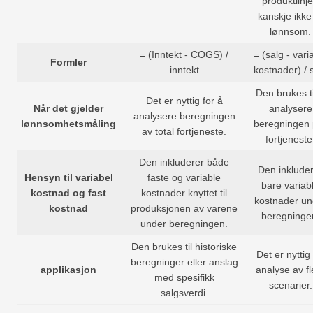
produktlinj
kanskje ikke
lønnsom.
= (Inntekt - COGS) /
= (salg - vari
Formler
inntekt
kostnader) / 
Den brukes ti
Det er nyttig for å
Når det gjelder
analysere
analysere beregningen
lønnsomhetsmåling
beregningen 
av total fortjeneste.
fortjeneste
Den inkluderer både
Den inklude
Hensyn til variabel
faste og variable
bare variab
kostnad og fast
kostnader knyttet til
kostnader un
kostnad
produksjonen av varene
beregninge
under beregningen.
Den brukes til historiske
Det er nyttig 
beregninger eller anslag
applikasjon
analyse av fl
med spesifikk
scenarier.
salgsverdi.