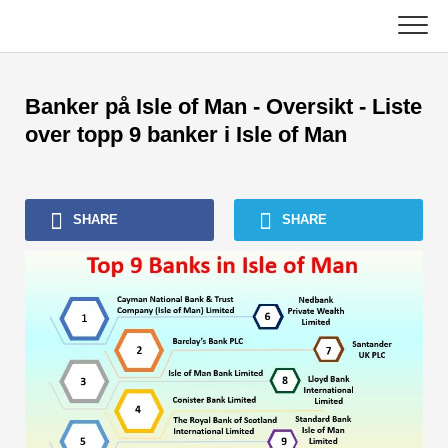
Skip
to
content
Hoved
Banker på Isle of Man - Oversikt - Liste
Regnskapsopplæring
over topp 9 banker i Isle of Man
Opplæring i kapitalforvaltning
SHARE
SHARE
Excel, VBA og Power BI
Investment Banking Tutorials
Topp bøker
Finans karriereveiledninger
Ressurser for økonomisertifisering