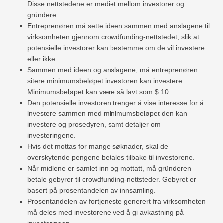
Disse nettstedene er mediet mellom investorer og
gründere.
Entreprenøren må sette ideen sammen med anslagene til
virksomheten gjennom crowdfunding-nettstedet, slik at
potensielle investorer kan bestemme om de vil investere
eller ikke.
Sammen med ideen og anslagene, må entreprenøren
sitere minimumsbeløpet investoren kan investere.
Minimumsbeløpet kan være så lavt som $ 10.
Den potensielle investoren trenger å vise interesse for å
investere sammen med minimumsbeløpet den kan
investere og prosedyren, samt detaljer om
investeringene.
Hvis det mottas for mange søknader, skal de
overskytende pengene betales tilbake til investorene.
Når midlene er samlet inn og mottatt, må gründeren
betale gebyrer til crowdfunding-nettsteder. Gebyret er
basert på prosentandelen av innsamling.
Prosentandelen av fortjeneste generert fra virksomheten
må deles med investorene ved å gi avkastning på
investeringen.