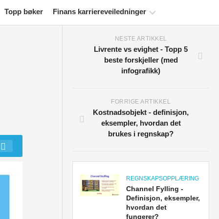
Topp bøker
Finans karriereveiledninger
NESTE ARTIKKEL
Ressurser
Livrente vs evighet - Topp 5
for
beste forskjeller (med
økonomisertifisering
infografikk)
Økonomiske
modelleringsveiledninger
FORRIGE ARTIKKEL
Fullstendig
Kostnadsobjekt - definisjon,
format
eksempler, hvordan det
brukes i regnskap?
Risikostyringsveiledninger
REGNSKAPSOPPLÆRING
Channel Fylling -
Definisjon, eksempler,
hvordan det
fungerer?