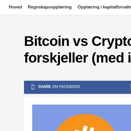
Skip
Hoved
Regnskapsopplæring
Opplæring i kapitalforvalt
to
content
Bitcoin vs Crypt
forskjeller (med 
SHARE
ON FACEBOOK