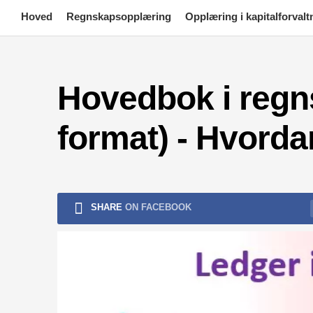
Skip
Hoved
Regnskapsopplæring
Opplæring i kapitalforvalt
to
content
Hovedbok i regns
format) - Hvordan
SHARE
ON FACEBOOK