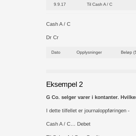
9.9.17
Til Cash A / C
Cash A / C
Dr Cr
Dato
Opplysninger
Beløp (
Eksempel 2
G Co. selger varer i kontanter. Hvilke
I dette tilfellet er journaloppføringen -
Cash A / C… Debet