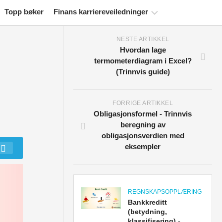
Topp bøker
Finans karriereveiledninger
NESTE ARTIKKEL
Ressurser
Hvordan lage
for
termometerdiagram i Excel?
økonomisertifisering
(Trinnvis guide)
Økonomiske
modelleringsveiledninger
FORRIGE ARTIKKEL
Fullstendig
Obligasjonsformel - Trinnvis
format
beregning av
obligasjonsverdien med
Risikostyringsveiledninger
eksempler
REGNSKAPSOPPLÆRING
Bankkreditt
(betydning,
klassifisering) -