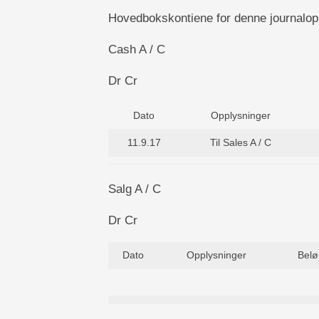
Hovedbokskontiene for denne journalopp
Cash A / C
Dr Cr
Dato
Opplysninger
11.9.17
Til Sales A / C
Salg A / C
Dr Cr
Dato
Opplysninger
Belø