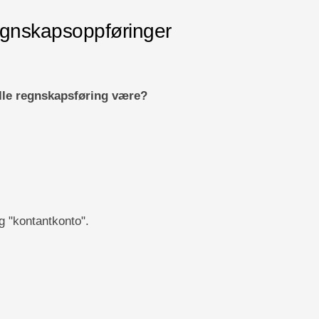
gnskapsoppføringer
ille regnskapsføring være?
og "kontantkonto".