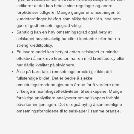
indikerer at det kan betale sine regninger og andre
forpliktelser tidligere. Mange ganger er omsetningen til
kundefordringer bokført som sikkerhet for lån, noe som
gjør et godt omsetningsgrad viktig.
Samtidig kan en høy omsetningsgrad også bety at
selskapet hovedsakelig handler i kontanter eller har en
streng kredittpolicy.
En lavere andel kan bety at enten selskapet er mindre
effektiv i å innkreve kreditor, har en mild kredittpolicy eller
har dårlig kvalitet på skyldnere.
Å se på bare tallet (omsetningsforhold) gir ikke det
fullstendige bildet. Det er bedre å sjekke
omsetningstrendene gjennom årene for å vurdere den
virkelige innsamlingseffektiviteten til selskapene. Mange
forsiktige analytikere analyserer om selskapets forhold
påvirker inntjeningen. Det er også nyttig å sammenligne
omsetningsforholdene til to selskaper i samme bransje.