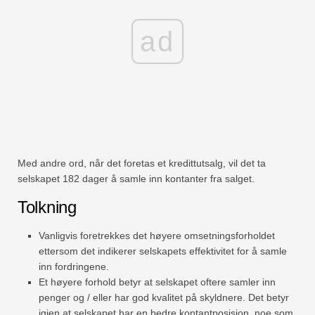
ad
Med andre ord, når det foretas et kredittutsalg, vil det ta
selskapet 182 dager å samle inn kontanter fra salget.
Tolkning
Vanligvis foretrekkes det høyere omsetningsforholdet
ettersom det indikerer selskapets effektivitet for å samle
inn fordringene.
Et høyere forhold betyr at selskapet oftere samler inn
penger og / eller har god kvalitet på skyldnere. Det betyr
igjen at selskapet har en bedre kontantposisjon, noe som