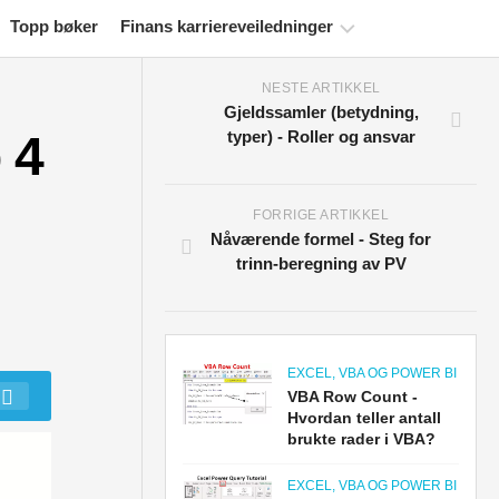
Topp bøker
Finans karriereveiledninger
NESTE ARTIKKEL
Ressurser
Gjeldssamler (betydning,
for
 4
typer) - Roller og ansvar
økonomisertifisering
Økonomiske
modelleringsveiledninger
FORRIGE ARTIKKEL
Nåværende formel - Steg for
Fullstendig
trinn-beregning av PV
format
Risikostyringsveiledninger
EXCEL, VBA OG POWER BI
VBA Row Count -
Hvordan teller antall
brukte rader i VBA?
EXCEL, VBA OG POWER BI