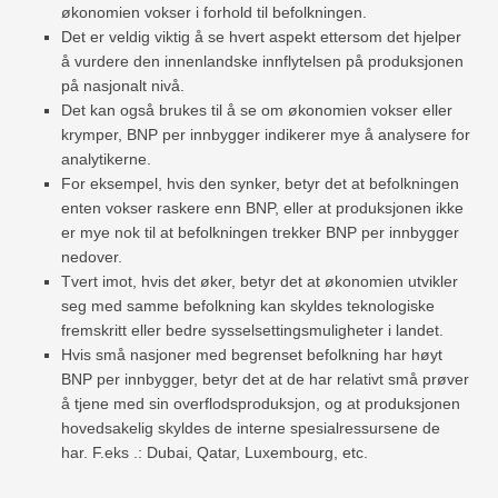
økonomien vokser i forhold til befolkningen.
Det er veldig viktig å se hvert aspekt ettersom det hjelper
å vurdere den innenlandske innflytelsen på produksjonen
på nasjonalt nivå.
Det kan også brukes til å se om økonomien vokser eller
krymper, BNP per innbygger indikerer mye å analysere for
analytikerne.
For eksempel, hvis den synker, betyr det at befolkningen
enten vokser raskere enn BNP, eller at produksjonen ikke
er mye nok til at befolkningen trekker BNP per innbygger
nedover.
Tvert imot, hvis det øker, betyr det at økonomien utvikler
seg med samme befolkning kan skyldes teknologiske
fremskritt eller bedre sysselsettingsmuligheter i landet.
Hvis små nasjoner med begrenset befolkning har høyt
BNP per innbygger, betyr det at de har relativt små prøver
å tjene med sin overflodsproduksjon, og at produksjonen
hovedsakelig skyldes de interne spesialressursene de
har. F.eks .: Dubai, Qatar, Luxembourg, etc.