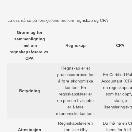
La oss nå se på forskjellene mellom regnskap og CPA
Grunnlag for
sammenligning
mellom
Regnskap
CPA
regnskapsførere vs.
CPA
Regnskap er et
prosessorarbeid for
En Certified Pub
å føre økonomiske
Accountant (CPA
kontoer. En
en regnskapsfø
Betydning
regnskapsfører er
som har oppfy
en person hvis jobb
statlige
er å føre
lisensieringskr
økonomiske kontoer.
Regnskapsføreren
Du må ha en C
Attestasjon
kan ikke tilby
lisens for å til