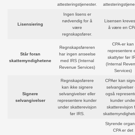
attesteringstjenester.
attesteringstjene
Ingen lisens er
nødvendig for å
Lisensen kreves
Lisensiering
være
å være en CP
regnskapsfører.
CPA-er kan
Regnskapsføreren
representere 
Står foran
har ingen anseelse
skattyter før I
skattemyndighetene
med IRS (Internal
(Internal Reve
Revenue Services)
Services)
Regnskapsførere
CPAer kan sign
kan ikke signere
selvangivelser
Signere
selvangivelser eller
også represent
selvangivelser
representere kunder
kunder unde
under skatterevisjon
skatterevisjon 
før IRS.
skattemyndighet
Styrende organ 
CPA er det