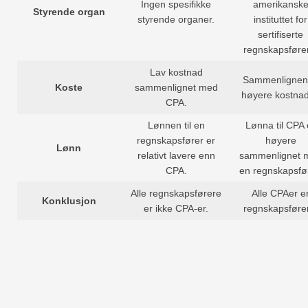
Ingen spesifikke
amerikansk
Styrende organ
styrende organer.
instituttet for
sertifiserte
regnskapsføre
Lav kostnad
Sammenlignen
Koste
sammenlignet med
høyere kostnad
CPA.
Lønnen til en
Lønna til CPA 
regnskapsfører er
høyere
Lønn
relativt lavere enn
sammenlignet 
CPA.
en regnskapsfør
Alle regnskapsførere
Alle CPAer e
Konklusjon
er ikke CPA-er.
regnskapsføre