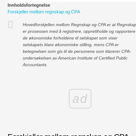
Økonomiske modelleringsveiledninger
Innholdsfortegnelse
Forskjeller mellom regnskap og CPA
Fullstendig format
Hovedforskjellen mellom Regnskap og CPA er at Regnska
er prosessen med å registrere, opprettholde og rapportere
Risikostyringsveiledninger
de økonomiske forholdene til selskapet som viser
selskapets klare økonomiske stilling, mens CPA er
betegnelsen som gis til de personene som klarerer CPA-
undersøkelsen av American Institute of Certified Public
Accountants.
ad