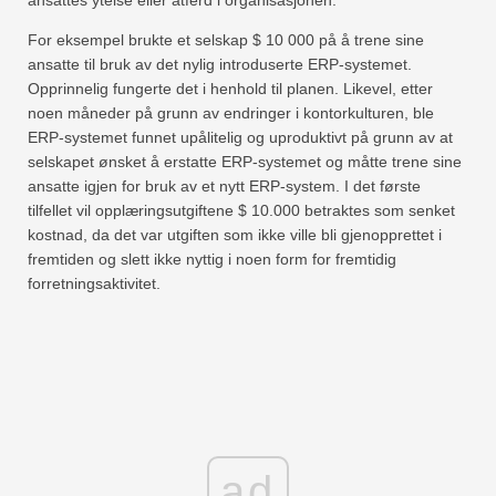
ansattes ytelse eller atferd i organisasjonen.
For eksempel brukte et selskap $ 10 000 på å trene sine
ansatte til bruk av det nylig introduserte ERP-systemet.
Opprinnelig fungerte det i henhold til planen. Likevel, etter
noen måneder på grunn av endringer i kontorkulturen, ble
ERP-systemet funnet upålitelig og uproduktivt på grunn av at
selskapet ønsket å erstatte ERP-systemet og måtte trene sine
ansatte igjen for bruk av et nytt ERP-system. I det første
tilfellet vil opplæringsutgiftene $ 10.000 betraktes som senket
kostnad, da det var utgiften som ikke ville bli gjenopprettet i
fremtiden og slett ikke nyttig i noen form for fremtidig
forretningsaktivitet.
ad