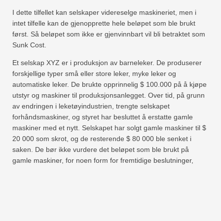
I dette tilfellet kan selskaper videreselge maskineriet, men i
intet tilfelle kan de gjenopprette hele beløpet som ble brukt
først. Så beløpet som ikke er gjenvinnbart vil bli betraktet som
Sunk Cost.
Et selskap XYZ er i produksjon av barneleker. De produserer
forskjellige typer små eller store leker, myke leker og
automatiske leker. De brukte opprinnelig $ 100.000 på å kjøpe
utstyr og maskiner til produksjonsanlegget. Over tid, på grunn
av endringen i leketøyindustrien, trengte selskapet
forhåndsmaskiner, og styret har besluttet å erstatte gamle
maskiner med et nytt. Selskapet har solgt gamle maskiner til $
20 000 som skrot, og de resterende $ 80 000 ble senket i
saken. De bør ikke vurdere det beløpet som ble brukt på
gamle maskiner, for noen form for fremtidige beslutninger,