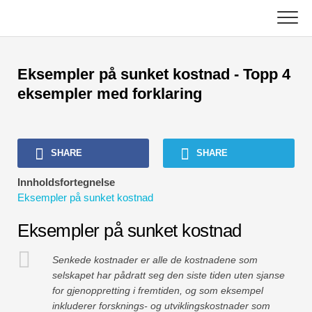
Skip
to
content
Hoved
Eksempler på sunket kostnad - Topp 4
Regnskapsopplæring
eksempler med forklaring
Opplæring i kapitalforvaltning
SHARE
SHARE
Excel, VBA og Power BI
Innholdsfortegnelse
Investment Banking Tutorials
Eksempler på sunket kostnad
Topp bøker
Eksempler på sunket kostnad
Finans karriereveiledninger
Senkede kostnader er alle de kostnadene som
selskapet har pådratt seg den siste tiden uten sjanse
for gjenoppretting i fremtiden, og som eksempel
Ressurser for økonomisertifisering
inkluderer forsknings- og utviklingskostnader som