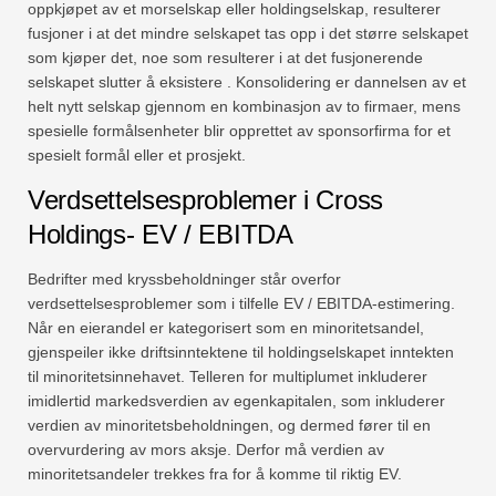
oppkjøpet av et morselskap eller holdingselskap, resulterer
fusjoner i at det mindre selskapet tas opp i det større selskapet
som kjøper det, noe som resulterer i at det fusjonerende
selskapet slutter å eksistere . Konsolidering er dannelsen av et
helt nytt selskap gjennom en kombinasjon av to firmaer, mens
spesielle formålsenheter blir opprettet av sponsorfirma for et
spesielt formål eller et prosjekt.
Verdsettelsesproblemer i Cross
Holdings- EV / EBITDA
Bedrifter med kryssbeholdninger står overfor
verdsettelsesproblemer som i tilfelle EV / EBITDA-estimering.
Når en eierandel er kategorisert som en minoritetsandel,
gjenspeiler ikke driftsinntektene til holdingselskapet inntekten
til minoritetsinnehavet. Telleren for multiplumet inkluderer
imidlertid markedsverdien av egenkapitalen, som inkluderer
verdien av minoritetsbeholdningen, og dermed fører til en
overvurdering av mors aksje. Derfor må verdien av
minoritetsandeler trekkes fra for å komme til riktig EV.