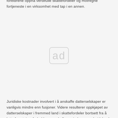
foreldrene oppnå verdifulle skattefordeler og motregne
fortjeneste i en virksomhet med tap i en annen.
ad
Juridiske kostnader involvert i å anskaffe datterselskaper er
vanligvis mindre enn fusjoner. Videre resulterer oppkjøpet av
datterselskaper i fremmed land i skattefordeler bortsett fra å