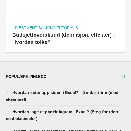
INVESTMENT BANKING TUTORIALS
Budsjettoverskudd (definisjon, effekter) -
Hvordan tolke?
POPULÆRE INNLEGG
Hvordan sette opp siden i Excel? - 5 enkle trinn (med
eksempel)
Hvordan lage et paneldiagram i Excel? (Steg for trinn
med eksempler)
P-verdi i Excel (eksempler) - Hvordan beregne P-verdi i