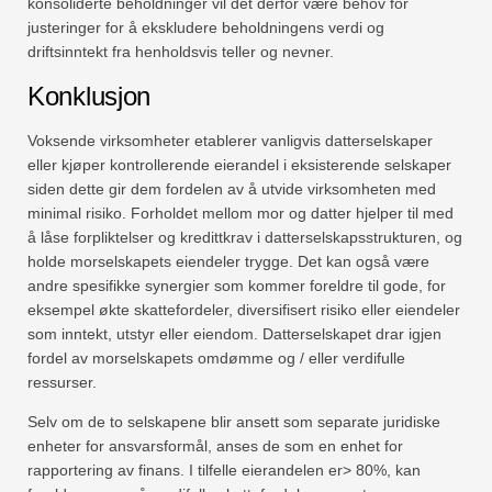
konsoliderte beholdninger vil det derfor være behov for
justeringer for å ekskludere beholdningens verdi og
driftsinntekt fra henholdsvis teller og nevner.
Konklusjon
Voksende virksomheter etablerer vanligvis datterselskaper
eller kjøper kontrollerende eierandel i eksisterende selskaper
siden dette gir dem fordelen av å utvide virksomheten med
minimal risiko. Forholdet mellom mor og datter hjelper til med
å låse forpliktelser og kredittkrav i datterselskapsstrukturen, og
holde morselskapets eiendeler trygge. Det kan også være
andre spesifikke synergier som kommer foreldre til gode, for
eksempel økte skattefordeler, diversifisert risiko eller eiendeler
som inntekt, utstyr eller eiendom. Datterselskapet drar igjen
fordel av morselskapets omdømme og / eller verdifulle
ressurser.
Selv om de to selskapene blir ansett som separate juridiske
enheter for ansvarsformål, anses de som en enhet for
rapportering av finans. I tilfelle eierandelen er> 80%, kan