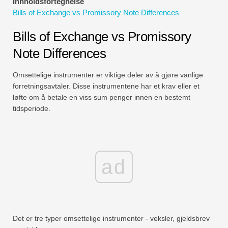
Innholdsfortegnelse
Økonomiske modelleringsveiledninger
Bills of Exchange vs Promissory Note Differences
Fullstendig format
Bills of Exchange vs Promissory
Note Differences
Risikostyringsveiledninger
Omsettelige instrumenter er viktige deler av å gjøre vanlige
forretningsavtaler. Disse instrumentene har et krav eller et
løfte om å betale en viss sum penger innen en bestemt
tidsperiode.
ad
Det er tre typer omsettelige instrumenter - veksler, gjeldsbrev