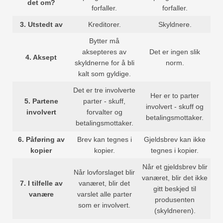
det om?
forfaller.
forfaller.
3.
Utstedt av
Kreditorer.
Skyldnere.
Bytter må
aksepteres av
Det er ingen slik
4.
Aksept
skyldnerne for å bli
norm.
kalt som gyldige.
Det er tre involverte
Her er to parter
5.
Partene
parter - skuff,
involvert - skuff og
involvert
forvalter og
betalingsmottaker.
betalingsmottaker.
6.
Påføring av
Brev kan tegnes i
Gjeldsbrev kan ikke
kopier
kopier.
tegnes i kopier.
Når et gjeldsbrev blir
Når lovforslaget blir
vanæret, blir det ikke
7.
I tilfelle av
vanæret, blir det
gitt beskjed til
vanære
varslet alle parter
produsenten
som er involvert.
(skyldneren).