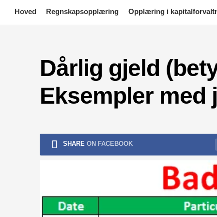
Skip
Hoved
Regnskapsopplæring
Opplæring i kapitalforvalt
to
content
Dårlig gjeld (bet
Eksempler med j
SHARE
ON FACEBOOK