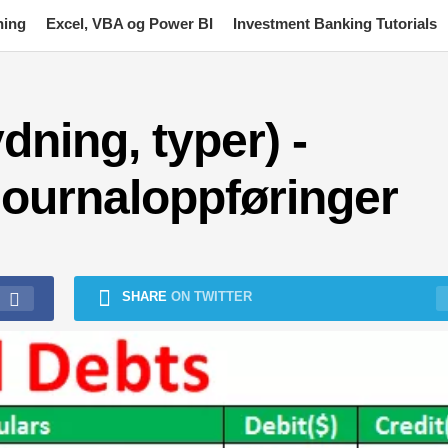
ning
Excel, VBA og Power BI
Investment Banking Tutorials
ydning, typer) -
ournaloppføringer
SHARE
ON TWITTER