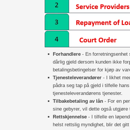
Forhandlere
- En forretningsenhet 
dårlig gjeld dersom kunden ikke forp
betalingsbetingelser for kjøp av var
Tjenesteleverandører
- I likhet m
pådra seg tap på gjeld i tilfelle han
tjenesteleverandørens tjenester.
Tilbakebetaling av lån
- For en per
sine gebyrer, vil dette også utgjøre 
Rettskjennelse
- I tilfelle en løpe
helst rettslig myndighet, blir det g