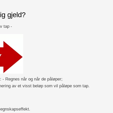
ig gjeld?
v tap -
: - Regnes når og når de påløper;
mering av et visst beløp som vil påløpe som tap.
regnskapseffekt.