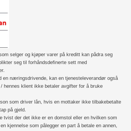
som selger og kjøper varer på kreditt kan pådra seg
likter seg til forhåndsdefinerte sett med
er.
ed en næringsdrivende, kan en tjenesteleverandør også
s / hennes klient ikke betaler avgifter for å bruke
son som driver lån, hvis en mottaker ikke tilbakebetalte
tap på gjeld.
nde tvist der det ikke er en domstol eller en hvilken som
itt en kjennelse som pålegger en part å betale en annen,