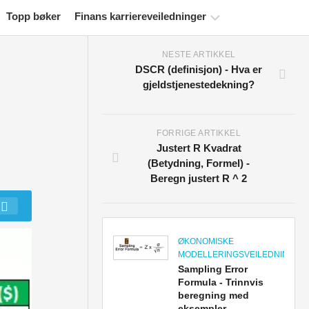
Topp bøker
Finans karriereveiledninger
NESTE ARTIKKEL
Ressurser
DSCR (definisjon) - Hva er
for
gjeldstjenestedekning?
økonomisertifisering
Økonomiske
modelleringsveiledninger
FORRIGE ARTIKKEL
Justert R Kvadrat
Fullstendig
(Betydning, Formel) -
format
Beregn justert R ^ 2
Risikostyringsveiledninger
ØKONOMISKE
MODELLERINGSVEILEDNINGER
Sampling Error
Formula - Trinnvis
beregning med
eksempler