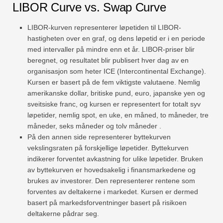
LIBOR Curve vs. Swap Curve
LIBOR-kurven representerer løpetiden til LIBOR-
hastigheten over en graf, og dens løpetid er i en periode
med intervaller på mindre enn et år. LIBOR-priser blir
beregnet, og resultatet blir publisert hver dag av en
organisasjon som heter ICE (Intercontinental Exchange).
Kursen er basert på de fem viktigste valutaene. Nemlig
amerikanske dollar, britiske pund, euro, japanske yen og
sveitsiske franc, og kursen er representert for totalt syv
løpetider, nemlig spot, en uke, en måned, to måneder, tre
måneder, seks måneder og tolv måneder .
På den annen side representerer byttekurven
vekslingsraten på forskjellige løpetider. Byttekurven
indikerer forventet avkastning for ulike løpetider. Bruken
av byttekurven er hovedsakelig i finansmarkedene og
brukes av investorer. Den representerer rentene som
forventes av deltakerne i markedet. Kursen er dermed
basert på markedsforventninger basert på risikoen
deltakerne pådrar seg.