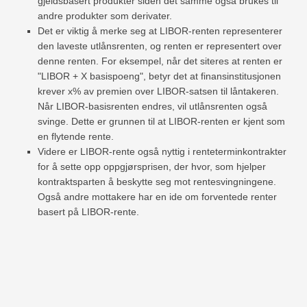
gjeldsbasert produkter siden det samme også brukes til
andre produkter som derivater.
Det er viktig å merke seg at LIBOR-renten representerer
den laveste utlånsrenten, og renten er representert over
denne renten. For eksempel, når det siteres at renten er
"LIBOR + X basispoeng", betyr det at finansinstitusjonen
krever x% av premien over LIBOR-satsen til låntakeren.
Når LIBOR-basisrenten endres, vil utlånsrenten også
svinge. Dette er grunnen til at LIBOR-renten er kjent som
en flytende rente.
Videre er LIBOR-rente også nyttig i renteterminkontrakter
for å sette opp oppgjørsprisen, der hvor, som hjelper
kontraktsparten å beskytte seg mot rentesvingningene.
Også andre mottakere har en ide om forventede renter
basert på LIBOR-rente.