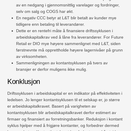
av en nedgang i gjennomsnittlig varelager og fordringer,
selv om salg og COGS har økt.
En negativ CCC betyr at L&T blir betalt av kunder mye
tidligere enn betaling til leverandører.
Dette er en rentefri måte å finansiere driftssyklusen i
arbeidskapitalkrav ved å låne fra leverandører. For Future
Retail er DIO mye høyere sammenlignet med L&T, siden
førstnevnte må opprettholde høyere lagernivåer på grunn
av virksomheten.
Sammenligningen av kontantsyklusen på tvers av
bransjer er derfor muligens ikke mulig.
Konklusjon
Driftssyklusen i arbeidskapital er en indikator på effektiviteten i
ledelsen. Jo lenger kontantsyklusen til et selskap er, jo større
er arbeidskapitalkravet. Basert på varigheten av
kontantsyklusen blir arbeidskapitalkravet derfor estimert av
firmaer og finansiert av forretningsbanker. Reduksjon i kontant
syklus hjelper med å frigjøre kontanter, og forbedrer dermed