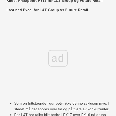
Kilde: Årsrapport FY17 for L&T Group og Future Retail
Last ned Excel for L&T Group vs Future Retail.
ad
Som en frittstående figur betyr ikke denne syklusen mye. I
stedet må det spores over tid og på tvers av konkurrenter.
For L&T har tallet blitt bedre i FY17 over FY16 på grunn