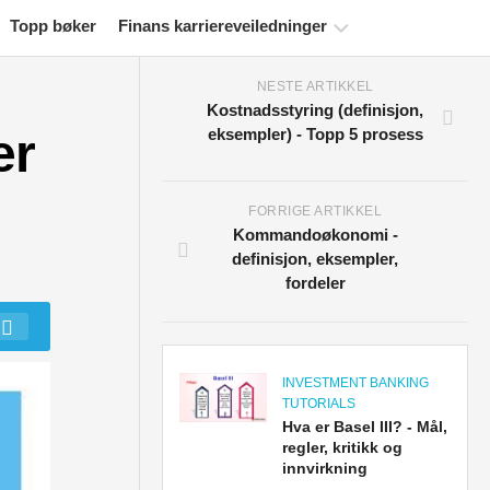
Topp bøker
Finans karriereveiledninger
NESTE ARTIKKEL
Ressurser
Kostnadsstyring (definisjon,
for
er
eksempler) - Topp 5 prosess
økonomisertifisering
Økonomiske
modelleringsveiledninger
FORRIGE ARTIKKEL
Kommandoøkonomi -
Fullstendig
definisjon, eksempler,
format
fordeler
Risikostyringsveiledninger
INVESTMENT BANKING
TUTORIALS
Hva er Basel III? - Mål,
regler, kritikk og
innvirkning