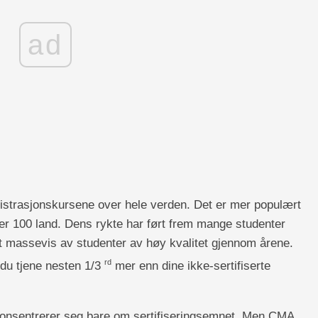
ad
istrasjonskursene over hele verden. Det er mer populært
er 100 land. Dens rykte har ført frem mange studenter
 massevis av studenter av høy kvalitet gjennom årene.
rd
l du tjene nesten 1/3
mer enn dine ikke-sertifiserte
onsentrerer seg bare om sertifiseringsemnet. Men CMA