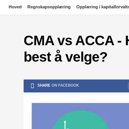
Skip
Hoved
Regnskapsopplæring
Opplæring i kapitalforvalt
to
content
CMA vs ACCA - Hv
best å velge?
SHARE
ON FACEBOOK