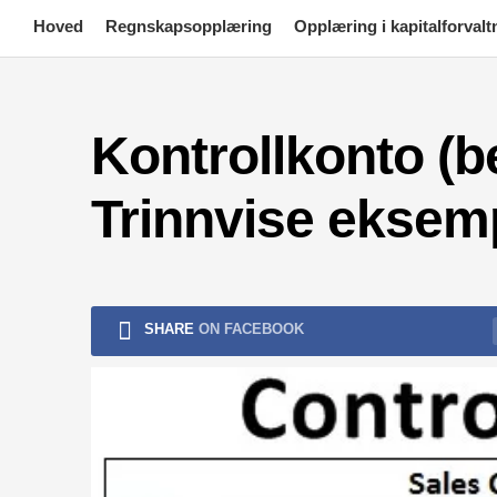
Skip
Hoved
Regnskapsopplæring
Opplæring i kapitalforvalt
to
content
Kontrollkonto (be
Trinnvise eksem
SHARE
ON FACEBOOK