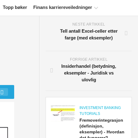
Topp bøker
Finans karriereveiledninger
NESTE ARTIKKEL
Ressurser
Tell antall Excel-celler etter
for
farge (med eksempler)
økonomisertifisering
Økonomiske
modelleringsveiledninger
FORRIGE ARTIKKEL
Insiderhandel (betydning,
Fullstendig
eksempler - Juridisk vs
format
ulovlig
Risikostyringsveiledninger
INVESTMENT BANKING
TUTORIALS
Fremoverintegrasjon
(definisjon,
eksempler) - Hvordan
det fungerer?