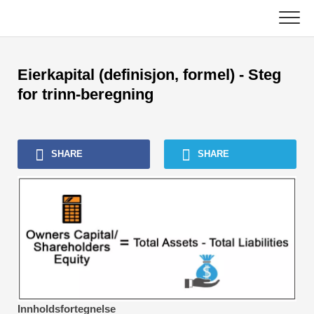
Skip
to
content
Hoved
Eierkapital (definisjon, formel) - Steg
Regnskapsopplæring
for trinn-beregning
Opplæring i kapitalforvaltning
SHARE
SHARE
Excel, VBA og Power BI
Investment Banking Tutorials
Topp bøker
Finans karriereveiledninger
Ressurser for økonomisertifisering
Innholdsfortegnelse