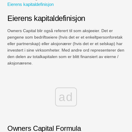
Eierens kapitaldefinisjon
Økonomiske modelleringsveiledninger
Eierens kapitaldefinisjon
Fullstendig format
Owners Capital blir også referert til som aksjeeier. Det er
Risikostyringsveiledninger
pengene som bedriftseiere (hvis det er et enkeltpersonforetak
eller partnerskap) eller aksjonærer (hvis det er et selskap) har
investert i sine virksomheter. Med andre ord representerer den
den delen av totalkapitalen som er blitt finansiert av eierne /
aksjonærene.
ad
Owners Capital Formula