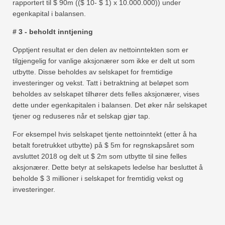
rapportert til $ 90m (($ 10- $ 1) x 10.000.000)) under
egenkapital i balansen.
# 3 - beholdt inntjening
Opptjent resultat er den delen av nettoinntekten som er
tilgjengelig for vanlige aksjonærer som ikke er delt ut som
utbytte. Disse beholdes av selskapet for fremtidige
investeringer og vekst. Tatt i betraktning at beløpet som
beholdes av selskapet tilhører dets felles aksjonærer, vises
dette under egenkapitalen i balansen. Det øker når selskapet
tjener og reduseres når et selskap gjør tap.
For eksempel hvis selskapet tjente nettoinntekt (etter å ha
betalt foretrukket utbytte) på $ 5m for regnskapsåret som
avsluttet 2018 og delt ut $ 2m som utbytte til sine felles
aksjonærer. Dette betyr at selskapets ledelse har besluttet å
beholde $ 3 millioner i selskapet for fremtidig vekst og
investeringer.