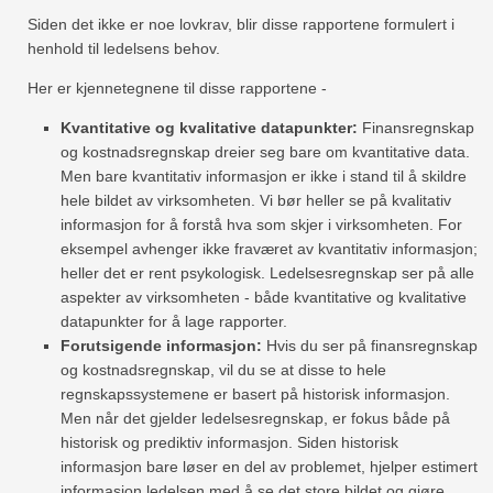
Siden det ikke er noe lovkrav, blir disse rapportene formulert i
henhold til ledelsens behov.
Her er kjennetegnene til disse rapportene -
Kvantitative og kvalitative datapunkter:
Finansregnskap
og kostnadsregnskap dreier seg bare om kvantitative data.
Men bare kvantitativ informasjon er ikke i stand til å skildre
hele bildet av virksomheten. Vi bør heller se på kvalitativ
informasjon for å forstå hva som skjer i virksomheten. For
eksempel avhenger ikke fraværet av kvantitativ informasjon;
heller det er rent psykologisk. Ledelsesregnskap ser på alle
aspekter av virksomheten - både kvantitative og kvalitative
datapunkter for å lage rapporter.
Forutsigende informasjon:
Hvis du ser på finansregnskap
og kostnadsregnskap, vil du se at disse to hele
regnskapssystemene er basert på historisk informasjon.
Men når det gjelder ledelsesregnskap, er fokus både på
historisk og prediktiv informasjon. Siden historisk
informasjon bare løser en del av problemet, hjelper estimert
informasjon ledelsen med å se det store bildet og gjøre