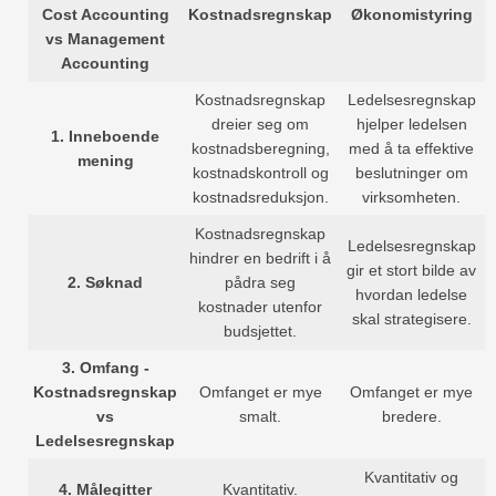
Cost Accounting
Kostnadsregnskap
Økonomistyring
vs Management
Accounting
Kostnadsregnskap
Ledelsesregnskap
dreier seg om
hjelper ledelsen
1.
Inneboende
kostnadsberegning,
med å ta effektive
mening
kostnadskontroll og
beslutninger om
kostnadsreduksjon.
virksomheten.
Kostnadsregnskap
Ledelsesregnskap
hindrer en bedrift i å
gir et stort bilde av
2.
Søknad
pådra seg
hvordan ledelse
kostnader utenfor
skal strategisere.
budsjettet.
3.
Omfang -
Kostnadsregnskap
Omfanget er mye
Omfanget er mye
vs
smalt.
bredere.
Ledelsesregnskap
Kvantitativ og
4.
Målegitter
Kvantitativ.