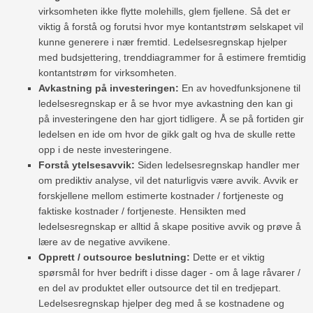
virksomheten ikke flytte molehills, glem fjellene. Så det er
viktig å forstå og forutsi hvor mye kontantstrøm selskapet vil
kunne generere i nær fremtid. Ledelsesregnskap hjelper
med budsjettering, trenddiagrammer for å estimere fremtidig
kontantstrøm for virksomheten.
Avkastning på investeringen:
En av hovedfunksjonene til
ledelsesregnskap er å se hvor mye avkastning den kan gi
på investeringene den har gjort tidligere. Å se på fortiden gir
ledelsen en ide om hvor de gikk galt og hva de skulle rette
opp i de neste investeringene.
Forstå ytelsesavvik:
Siden ledelsesregnskap handler mer
om prediktiv analyse, vil det naturligvis være avvik. Avvik er
forskjellene mellom estimerte kostnader / fortjeneste og
faktiske kostnader / fortjeneste. Hensikten med
ledelsesregnskap er alltid å skape positive avvik og prøve å
lære av de negative avvikene.
Opprett / outsource beslutning:
Dette er et viktig
spørsmål for hver bedrift i disse dager - om å lage råvarer /
en del av produktet eller outsource det til en tredjepart.
Ledelsesregnskap hjelper deg med å se kostnadene og