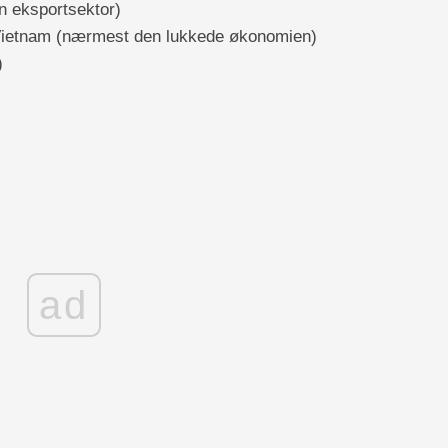
en eksportsektor)
, Vietnam (nærmest den lukkede økonomien)
)
ad