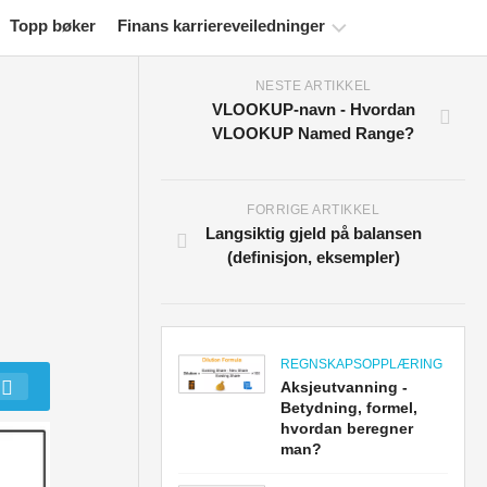
Topp bøker
Finans karriereveiledninger
NESTE ARTIKKEL
Ressurser
VLOOKUP-navn - Hvordan
for
VLOOKUP Named Range?
økonomisertifisering
Økonomiske
modelleringsveiledninger
FORRIGE ARTIKKEL
Langsiktig gjeld på balansen
Fullstendig
(definisjon, eksempler)
format
Risikostyringsveiledninger
REGNSKAPSOPPLÆRING
Aksjeutvanning -
Betydning, formel,
hvordan beregner
man?