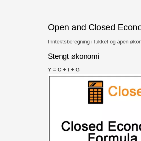
Open and Closed Econo
Inntektsberegning i lukket og åpen øko
Stengt økonomi
Y = C + I + G