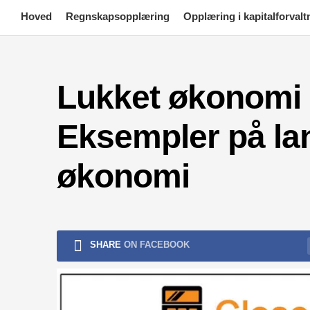
Skip
Hoved
Regnskapsopplæring
Opplæring i kapitalforvalt
to
content
Lukket økonomi (
Eksempler på la
økonomi
SHARE
ON FACEBOOK