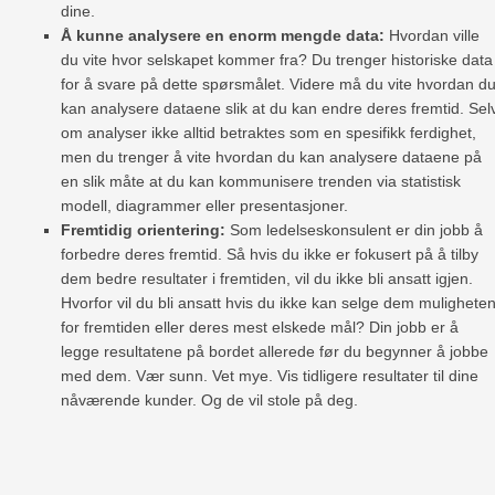
dine.
Å kunne analysere en enorm mengde data:
Hvordan ville
du vite hvor selskapet kommer fra? Du trenger historiske data
for å svare på dette spørsmålet. Videre må du vite hvordan d
kan analysere dataene slik at du kan endre deres fremtid. Sel
om analyser ikke alltid betraktes som en spesifikk ferdighet,
men du trenger å vite hvordan du kan analysere dataene på
en slik måte at du kan kommunisere trenden via statistisk
modell, diagrammer eller presentasjoner.
Fremtidig orientering:
Som ledelseskonsulent er din jobb å
forbedre deres fremtid. Så hvis du ikke er fokusert på å tilby
dem bedre resultater i fremtiden, vil du ikke bli ansatt igjen.
Hvorfor vil du bli ansatt hvis du ikke kan selge dem mulighete
for fremtiden eller deres mest elskede mål? Din jobb er å
legge resultatene på bordet allerede før du begynner å jobbe
med dem. Vær sunn. Vet mye. Vis tidligere resultater til dine
nåværende kunder. Og de vil stole på deg.