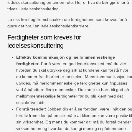
ledelseskonsultering en annen rute. Her er hva du bør gjøre for å
trives i ledelseskonsultering.
La oss først og fremst snakke om ferdighetene som kreves for å
gjøre det bra i en ledelseskonsulentkarriere.
Ferdigheter som kreves for
ledelseskonsultering
Effektiv kommunikasjon og mellommenneskelige
ferdigheter:
For å være en god lederkonsulent, må du vite
hvordan du skal uttrykke deg slik at kundene kan forstå hvor
du kommer fra. Klarhet er nøkkelen. Mens kommunikasjon ka
utvikles, må mellommenneskelige ferdigheter kun finpusses
ved å håndtere flere mennesker. Du kan ikke bare bli god på
mellommenneskelige ferdigheter før du blir kjent med det
sosiale livet ditt.
Forstå trender:
Jobben din er å se fortiden, være i nåtiden o
forutsi fremtiden på en slik måte at klienten kan være positiv til
sin virksomhet. Og mens du kommer dit, må du forstå trender 
virksomheten og hvordan du kan gi mening i spådommene