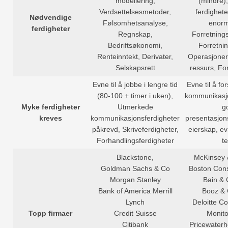
modellering,
(mindre),
Verdsettelsesmetoder,
ferdighet
Nødvendige
Følsomhetsanalyse,
enorm
ferdigheter
Regnskap,
Forretning
Bedriftsøkonomi,
Forretnin
Renteinntekt, Derivater,
Operasjoner
Selskapsrett
ressurs, Fo
Evne til å jobbe i lengre tid
Evne til å fo
(80-100 + timer i uken),
kommunikasjo
Myke ferdigheter
Utmerkede
g
kreves
kommunikasjonsferdigheter
presentasjons
påkrevd, Skriveferdigheter,
eierskap, evn
Forhandlingsferdigheter
t
Blackstone,
McKinsey
Goldman Sachs & Co
Boston Cons
Morgan Stanley
Bain &
Bank of America Merrill
Booz &
Lynch
Deloitte C
Topp firmaer
Credit Suisse
Monit
Citibank
Pricewater