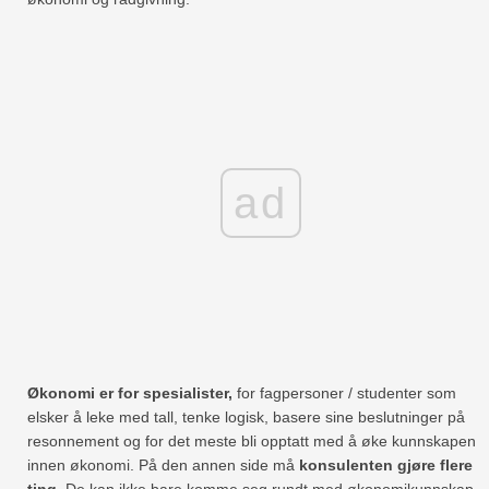
ad
Økonomi er for spesialister,
for fagpersoner / studenter som
elsker å leke med tall, tenke logisk, basere sine beslutninger på
resonnement og for det meste bli opptatt med å øke kunnskapen
innen økonomi. På den annen side må
konsulenten gjøre flere
ting.
De kan ikke bare komme seg rundt med økonomikunnskap.