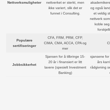
Nettverksmuligheter
nettverket er sterkt, men
akademikere
ikke variert, slik det er
og også lan
funnet i Consulting.
et veldig s
nettverk som
koble seg
forskjel
CFA, FRM, PRM, CFP,
Populære
CIMA, CMA, ACCA, CPA og
C
sertifiseringer
mer
Sjansen for å tilbringe 15-
sjansene for
20 år i finansiert er litt
års karr
Jobbsikkerhet
lavere (spesielt Investment
rådgivning 
Banking)