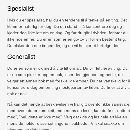
Spesialist
Hvis du er spesialist, har du en tendens til å tenke på en ting. Det
kommer naturlig for deg. Du er i stand til å konsentrere deg og
kjeder deg ikke lett om en ting. Og før du går i dybden, forlater du
ikke noe emne. Du er en som er en go-to-fyr for en bestemt ting.
Du elsker den ene tingen din, og du vil helhjertet forfølge den.
Generalist
Du er en som er ok med å vite litt om alt. Du blir lett lei av ting. Du
er en som plukker opp en bok, leser den gjennom og neste, du
velger en annen bok med forskjellige emner. Du har vanskelig for 
konsentrere deg om en ting mesteparten av tiden. Du føler at å vit
nok er nok.
Nå kan det hende at beskrivelsen vi har gitt ovenfor ikke samsvare
med hvem du er komplett; men mens du leser, kan du føle "dette e
meg", "nei, dette er ikke meg". Velg det / de og les hele artikkelen
mens du holder disse setningene i bakhodet. Vi skal snakke om
økonomi og rådgivning.