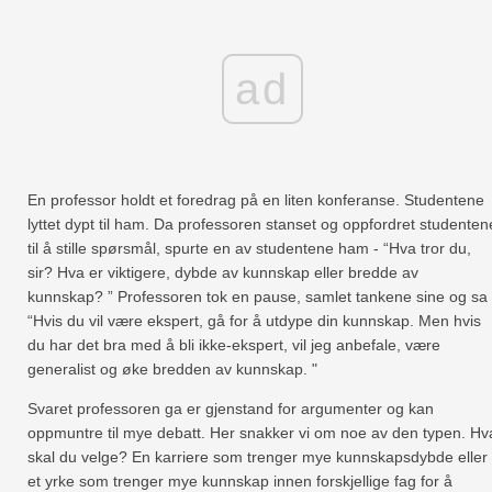
ad
En professor holdt et foredrag på en liten konferanse. Studentene
lyttet dypt til ham. Da professoren stanset og oppfordret studenten
til å stille spørsmål, spurte en av studentene ham - “Hva tror du,
sir? Hva er viktigere, dybde av kunnskap eller bredde av
kunnskap? ” Professoren tok en pause, samlet tankene sine og sa 
“Hvis du vil være ekspert, gå for å utdype din kunnskap. Men hvis
du har det bra med å bli ikke-ekspert, vil jeg anbefale, være
generalist og øke bredden av kunnskap. "
Svaret professoren ga er gjenstand for argumenter og kan
oppmuntre til mye debatt. Her snakker vi om noe av den typen. Hv
skal du velge? En karriere som trenger mye kunnskapsdybde eller
et yrke som trenger mye kunnskap innen forskjellige fag for å