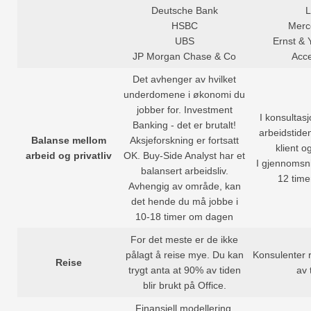
Deutsche Bank
L
HSBC
Merc
UBS
Ernst &
JP Morgan Chase & Co
Acc
Det avhenger av hvilket
underdomene i økonomi du
jobber for. Investment
I konsultas
Banking - det er brutalt!
arbeidstide
Balanse mellom
Aksjeforskning er fortsatt
klient o
arbeid og privatliv
OK. Buy-Side Analyst har et
I gjennomsni
balansert arbeidsliv.
12 time
Avhengig av område, kan
det hende du må jobbe i
10-18 timer om dagen
For det meste er de ikke
pålagt å reise mye. Du kan
Konsulenter 
Reise
trygt anta at 90% av tiden
av 
blir brukt på Office.
Finansiell modellering,