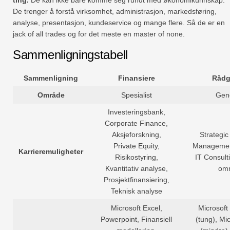
De trenger å forstå virksomhet, administrasjon, markedsføring,
analyse, presentasjon, kundeservice og mange flere. Så de er en
jack of all trades og for det meste en master of none.
Sammenligningstabell
Sammenligning
Finansiere
Rådg
Område
Spesialist
Gene
Investeringsbank,
Corporate Finance,
Aksjeforskning,
Strategic
Private Equity,
Managemen
Karrieremuligheter
Risikostyring,
IT Consult
Kvantitativ analyse,
om
Prosjektfinansiering,
Teknisk analyse
Microsoft Excel,
Microsoft
Powerpoint, Finansiell
(tung), Mi