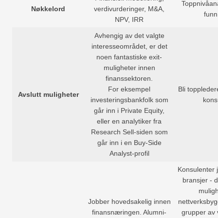
Toppnivåana
Nøkkelord
verdivurderinger, M&A,
funn
NPV, IRR
Avhengig av det valgte
interesseområdet, er det
noen fantastiske exit-
muligheter innen
finanssektoren.
For eksempel
Bli toppleder
Avslutt muligheter
investeringsbankfolk som
kons
går inn i Private Equity,
eller en analytiker fra
Research Sell-siden som
går inn i en Buy-Side
Analyst-profil
Konsulenter j
bransjer - 
muligh
Jobber hovedsakelig innen
nettverksbyg
finansnæringen. Alumni-
grupper av 