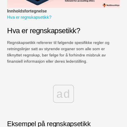
Økonomiske modelleringsveiledninger
Innholdsfortegnelse
Hva er regnskapsetikk?
Fullstendig format
Hva er regnskapsetikk?
Risikostyringsveiledninger
Regnskapsetikk refererer til følgende spesifikke regler og
retningslinjer satt av styrende organer som alle som er
tilknyttet regnskap, bør følge for å forhindre misbruk av
finansiell informasjon eller deres lederstilling.
ad
Eksempel på regnskapsetikk