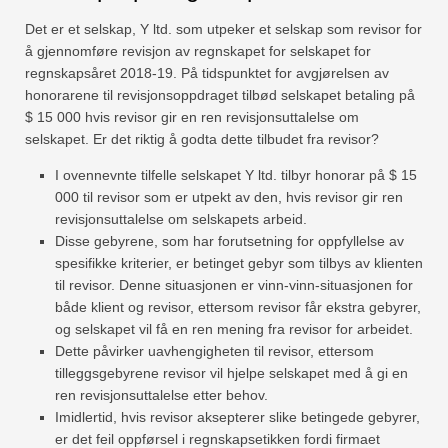
Det er et selskap, Y ltd. som utpeker et selskap som revisor for
å gjennomføre revisjon av regnskapet for selskapet for
regnskapsåret 2018-19. På tidspunktet for avgjørelsen av
honorarene til revisjonsoppdraget tilbød selskapet betaling på
$ 15 000 hvis revisor gir en ren revisjonsuttalelse om
selskapet. Er det riktig å godta dette tilbudet fra revisor?
I ovennevnte tilfelle selskapet Y ltd. tilbyr honorar på $ 15
000 til revisor som er utpekt av den, hvis revisor gir ren
revisjonsuttalelse om selskapets arbeid.
Disse gebyrene, som har forutsetning for oppfyllelse av
spesifikke kriterier, er betinget gebyr som tilbys av klienten
til revisor. Denne situasjonen er vinn-vinn-situasjonen for
både klient og revisor, ettersom revisor får ekstra gebyrer,
og selskapet vil få en ren mening fra revisor for arbeidet.
Dette påvirker uavhengigheten til revisor, ettersom
tilleggsgebyrene revisor vil hjelpe selskapet med å gi en
ren revisjonsuttalelse etter behov.
Imidlertid, hvis revisor aksepterer slike betingede gebyrer,
er det feil oppførsel i regnskapsetikken fordi firmaet