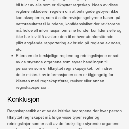
bli fulgt av alle som er tilknyttet regnskap. Noen av disse
reglene inkluderer regelen om at betingede gebyrer ikke
kan aksepteres, som å sette revisjonsgebyrene basert på
nettoresultatet til kundene, konfidensialitet der revisorene
må holde all informasjon om sine kunder konfidensielle og
ikke har lov til å avsløre den til enhver utenforstående,
plikt angående rapportering av brudd på reglene av noen,
etc.
Ettersom de forskjellige reglene og retningslinjene er satt
av de styrende organene som styrer handlingen til
personen som er tilknyttet regnskapsyrket, forhindrer
dette misbruk av informasjonen som er tilgjengelig for
klienten med regnskapsfører, revisor eller annen
regnskapsperson.
Konklusjon
Regnskapsetikk er et av de kritiske begrepene der hver person
tilknyttet regnskapet må følge visse typer regler og
retningslinjer som er satt av de forskjellige styrende organene