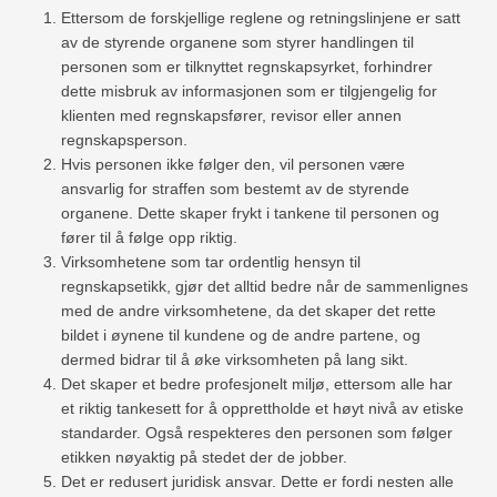
Ettersom de forskjellige reglene og retningslinjene er satt
av de styrende organene som styrer handlingen til
personen som er tilknyttet regnskapsyrket, forhindrer
dette misbruk av informasjonen som er tilgjengelig for
klienten med regnskapsfører, revisor eller annen
regnskapsperson.
Hvis personen ikke følger den, vil personen være
ansvarlig for straffen som bestemt av de styrende
organene. Dette skaper frykt i tankene til personen og
fører til å følge opp riktig.
Virksomhetene som tar ordentlig hensyn til
regnskapsetikk, gjør det alltid bedre når de sammenlignes
med de andre virksomhetene, da det skaper det rette
bildet i øynene til kundene og de andre partene, og
dermed bidrar til å øke virksomheten på lang sikt.
Det skaper et bedre profesjonelt miljø, ettersom alle har
et riktig tankesett for å opprettholde et høyt nivå av etiske
standarder. Også respekteres den personen som følger
etikken nøyaktig på stedet der de jobber.
Det er redusert juridisk ansvar. Dette er fordi nesten alle