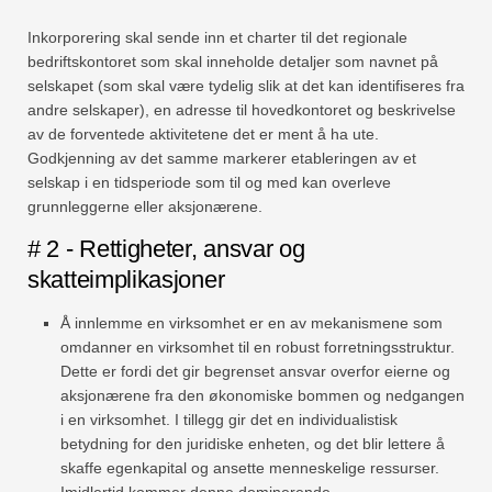
Inkorporering skal sende inn et charter til det regionale
bedriftskontoret som skal inneholde detaljer som navnet på
selskapet (som skal være tydelig slik at det kan identifiseres fra
andre selskaper), en adresse til hovedkontoret og beskrivelse
av de forventede aktivitetene det er ment å ha ute.
Godkjenning av det samme markerer etableringen av et
selskap i en tidsperiode som til og med kan overleve
grunnleggerne eller aksjonærene.
# 2 - Rettigheter, ansvar og
skatteimplikasjoner
Å innlemme en virksomhet er en av mekanismene som
omdanner en virksomhet til en robust forretningsstruktur.
Dette er fordi det gir begrenset ansvar overfor eierne og
aksjonærene fra den økonomiske bommen og nedgangen
i en virksomhet. I tillegg gir det en individualistisk
betydning for den juridiske enheten, og det blir lettere å
skaffe egenkapital og ansette menneskelige ressurser.
Imidlertid kommer denne dominerende