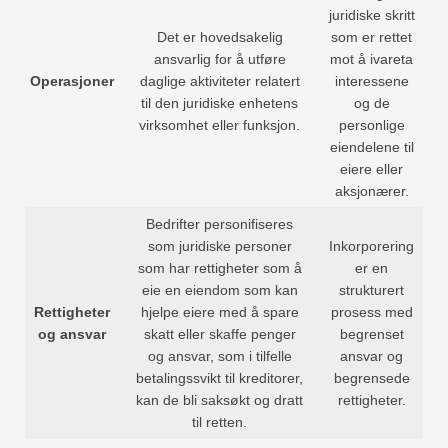
juridiske skritt
Det er hovedsakelig
som er rettet
ansvarlig for å utføre
mot å ivareta
Operasjoner
daglige aktiviteter relatert
interessene
til den juridiske enhetens
og de
virksomhet eller funksjon.
personlige
eiendelene til
eiere eller
aksjonærer.
Bedrifter personifiseres
som juridiske personer
Inkorporering
som har rettigheter som å
er en
eie en eiendom som kan
strukturert
Rettigheter
hjelpe eiere med å spare
prosess med
og ansvar
skatt eller skaffe penger
begrenset
og ansvar, som i tilfelle
ansvar og
betalingssvikt til kreditorer,
begrensede
kan de bli saksøkt og dratt
rettigheter.
til retten.