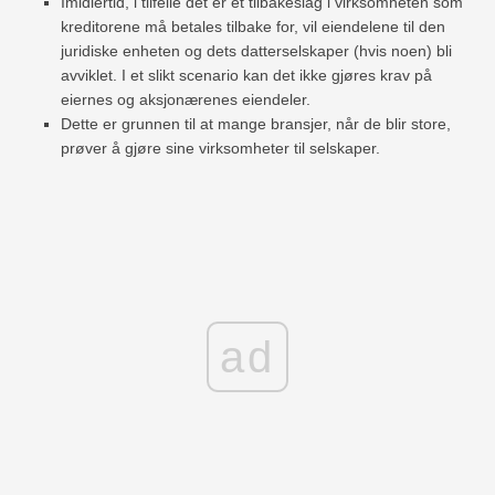
Imidlertid, i tilfelle det er et tilbakeslag i virksomheten som
kreditorene må betales tilbake for, vil eiendelene til den
juridiske enheten og dets datterselskaper (hvis noen) bli
avviklet. I et slikt scenario kan det ikke gjøres krav på
eiernes og aksjonærenes eiendeler.
Dette er grunnen til at mange bransjer, når de blir store,
prøver å gjøre sine virksomheter til selskaper.
ad